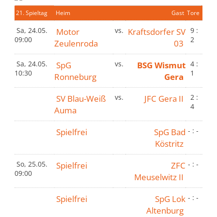
21. Spieltag
Heim
Gast
Tore
Sa, 24.05.
Motor
vs.
Kraftsdorfer SV
9 :
09:00
2
Zeulenroda
03
Sa, 24.05.
SpG
vs.
BSG Wismut
4 :
10:30
1
Ronneburg
Gera
SV Blau-Weiß
vs.
JFC Gera II
2 :
4
Auma
Spielfrei
SpG Bad
- : -
Köstritz
So, 25.05.
Spielfrei
ZFC
- : -
09:00
Meuselwitz II
Spielfrei
SpG Lok
- : -
Altenburg