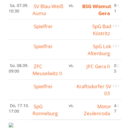
Sa, 07.09.
SV Blau-Weiß
vs.
BSG Wismut
9 :
10:30
1
Auma
Gera
Spielfrei
SpG Bad
- : -
Köstritz
Spielfrei
SpG Lok
- : -
Altenburg
So, 08.09.
ZFC
vs.
JFC Gera II
0 :
09:00
5
Meuselwitz II
Spielfrei
Kraftsdorfer SV
- : -
03
Do, 17.10.
SpG
vs.
Motor
4 :
17:00
7
Ronneburg
Zeulenroda