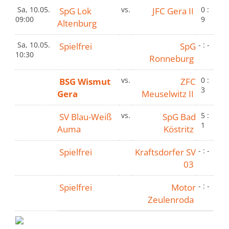
Sa, 10.05.
SpG Lok
vs.
JFC Gera II
0 :
09:00
9
Altenburg
Sa, 10.05.
Spielfrei
SpG
- : -
10:30
Ronneburg
BSG Wismut
vs.
ZFC
0 :
3
Gera
Meuselwitz II
SV Blau-Weiß
vs.
SpG Bad
5 :
1
Auma
Köstritz
Spielfrei
Kraftsdorfer SV
- : -
03
Spielfrei
Motor
- : -
Zeulenroda