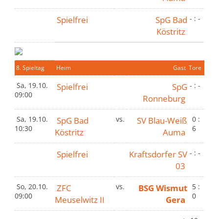
Spielfrei
SpG Bad
- : -
Köstritz
8. Spieltag
Heim
Gast
Tore
Sa, 19.10.
Spielfrei
SpG
- : -
09:00
Ronneburg
Sa, 19.10.
SpG Bad
vs.
SV Blau-Weiß
0 :
10:30
6
Köstritz
Auma
Spielfrei
Kraftsdorfer SV
- : -
03
So, 20.10.
ZFC
vs.
BSG Wismut
5 :
09:00
0
Meuselwitz II
Gera