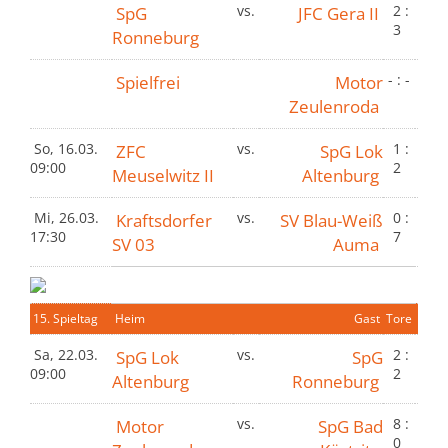
SpG
vs.
JFC Gera II
2 :
3
Ronneburg
Spielfrei
Motor
- : -
Zeulenroda
So, 16.03.
ZFC
vs.
SpG Lok
1 :
09:00
2
Meuselwitz II
Altenburg
Mi, 26.03.
Kraftsdorfer
vs.
SV Blau-Weiß
0 :
17:30
7
SV 03
Auma
15. Spieltag
Heim
Gast
Tore
Sa, 22.03.
SpG Lok
vs.
SpG
2 :
09:00
2
Altenburg
Ronneburg
Motor
vs.
SpG Bad
8 :
0