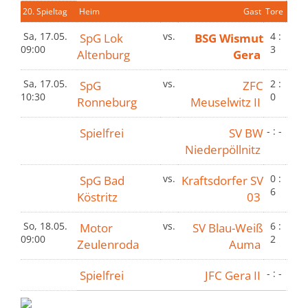
20. Spieltag
Heim
Gast
Tore
Sa, 17.05.
SpG Lok
vs.
BSG Wismut
4 :
09:00
3
Altenburg
Gera
Sa, 17.05.
SpG
vs.
ZFC
2 :
10:30
0
Ronneburg
Meuselwitz II
Spielfrei
SV BW
- : -
Niederpöllnitz
SpG Bad
vs.
Kraftsdorfer SV
0 :
6
Köstritz
03
So, 18.05.
Motor
vs.
SV Blau-Weiß
6 :
09:00
2
Zeulenroda
Auma
Spielfrei
JFC Gera II
- : -