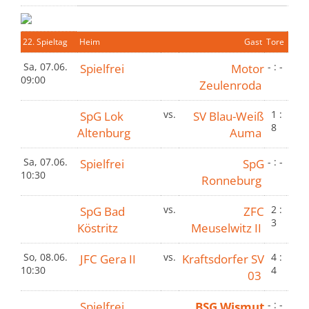
22. Spieltag
Heim
Gast
Tore
Sa, 07.06.
Spielfrei
Motor
- : -
09:00
Zeulenroda
SpG Lok
vs.
SV Blau-Weiß
1 :
8
Altenburg
Auma
Sa, 07.06.
Spielfrei
SpG
- : -
10:30
Ronneburg
SpG Bad
vs.
ZFC
2 :
3
Köstritz
Meuselwitz II
So, 08.06.
JFC Gera II
vs.
Kraftsdorfer SV
4 :
10:30
4
03
Spielfrei
BSG Wismut
- : -