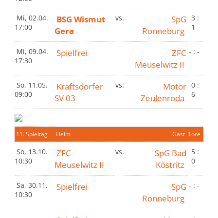
Mi, 02.04.
BSG Wismut
vs.
SpG
3 :
17:00
1
Gera
Ronneburg
Mi, 09.04.
Spielfrei
ZFC
- : -
17:30
Meuselwitz II
So, 11.05.
Kraftsdorfer
vs.
Motor
0 :
09:00
6
SV 03
Zeulenroda
11. Spieltag
Heim
Gast
Tore
So, 13.10.
ZFC
vs.
SpG Bad
5 :
10:30
0
Meuselwitz II
Köstritz
Sa, 30.11.
Spielfrei
SpG
- : -
10:30
Ronneburg