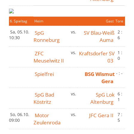
6. Spieltag
Heim
Gast
Tore
Sa, 05.10.
SpG
vs.
SV Blau-Weiß
2 :
10:30
6
Ronneburg
Auma
ZFC
vs.
Kraftsdorfer SV
1 :
0
Meuselwitz II
03
Spielfrei
BSG Wismut
- : -
Gera
SpG Bad
vs.
SpG Lok
6 :
1
Köstritz
Altenburg
So, 06.10.
Motor
vs.
JFC Gera II
7 :
09:00
5
Zeulenroda