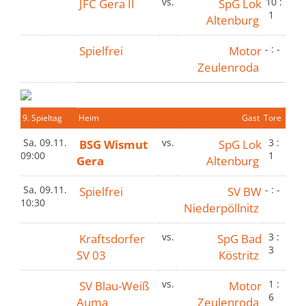
JFC Gera II
vs.
SpG Lok
10 :
1
Altenburg
Spielfrei
Motor
- : -
Zeulenroda
9. Spieltag
Heim
Gast
Tore
Sa, 09.11.
BSG Wismut
vs.
SpG Lok
3 :
09:00
1
Gera
Altenburg
Sa, 09.11.
Spielfrei
SV BW
- : -
10:30
Niederpöllnitz
Kraftsdorfer
vs.
SpG Bad
3 :
3
SV 03
Köstritz
SV Blau-Weiß
vs.
Motor
1 :
6
Auma
Zeulenroda