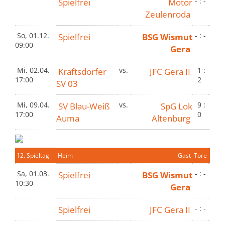
Spielfrei
Motor
- : -
Zeulenroda
So, 01.12.
Spielfrei
BSG Wismut
- : -
09:00
Gera
Mi, 02.04.
Kraftsdorfer
vs.
JFC Gera II
1 :
17:00
2
SV 03
Mi, 09.04.
SV Blau-Weiß
vs.
SpG Lok
9 :
17:00
0
Auma
Altenburg
12. Spieltag
Heim
Gast
Tore
Sa, 01.03.
Spielfrei
BSG Wismut
- : -
10:30
Gera
Spielfrei
JFC Gera II
- : -