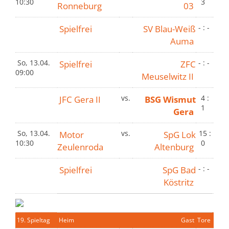
10:30
3
Ronneburg
03
Spielfrei
SV Blau-Weiß
- : -
Auma
So, 13.04.
Spielfrei
ZFC
- : -
09:00
Meuselwitz II
JFC Gera II
vs.
BSG Wismut
4 :
1
Gera
So, 13.04.
Motor
vs.
SpG Lok
15 :
10:30
0
Zeulenroda
Altenburg
Spielfrei
SpG Bad
- : -
Köstritz
19. Spieltag
Heim
Gast
Tore