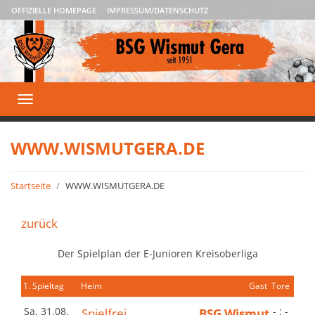
OFFIZIELLE HOMEPAGE
IMPRESSUM/DATENSCHUTZ
Toggle
navigation
WWW.WISMUTGERA.DE
Startseite
WWW.WISMUTGERA.DE
zurück
Der Spielplan der E-Junioren Kreisoberliga
1. Spieltag
Heim
Gast
Tore
Sa, 31.08.
Spielfrei
BSG Wismut
- : -