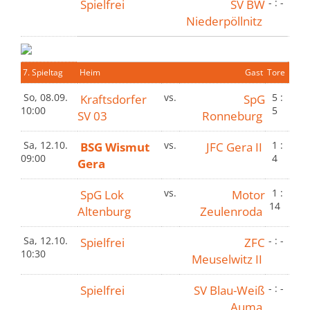
Spielfrei
SV BW
- : -
Niederpöllnitz
7. Spieltag
Heim
Gast
Tore
So, 08.09.
Kraftsdorfer
vs.
SpG
5 :
10:00
5
SV 03
Ronneburg
Sa, 12.10.
BSG Wismut
vs.
JFC Gera II
1 :
09:00
4
Gera
SpG Lok
vs.
Motor
1 :
14
Altenburg
Zeulenroda
Sa, 12.10.
Spielfrei
ZFC
- : -
10:30
Meuselwitz II
Spielfrei
SV Blau-Weiß
- : -
Auma