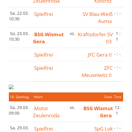
Zeulenroda
Köstritz
Sa, 22.03.
Spielfrei
SV Blau-Weiß
- : -
10:30
Auma
So, 23.03.
BSG Wismut
vs.
Kraftsdorfer SV
1 :
10:30
1
Gera
03
Spielfrei
JFC Gera II
- : -
Spielfrei
ZFC
- : -
Meuselwitz II
16. Spieltag
Heim
Gast
Tore
Sa, 29.03.
Motor
vs.
BSG Wismut
12 :
09:00
1
Zeulenroda
Gera
Sa, 29.03.
Spielfrei
SpG Lok
- : -