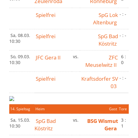
Zeulenroda
Ronneburg
Spielfrei
SpG Lok
- : -
Altenburg
Sa, 08.03.
Spielfrei
SpG Bad
- : -
10:30
Köstritz
So, 09.03.
JFC Gera II
vs.
ZFC
6 :
10:30
0
Meuselwitz II
Spielfrei
Kraftsdorfer SV
- : -
03
14. Spieltag
Heim
Gast
Tore
Sa, 15.03.
SpG Bad
vs.
BSG Wismut
3 :
10:30
1
Köstritz
Gera