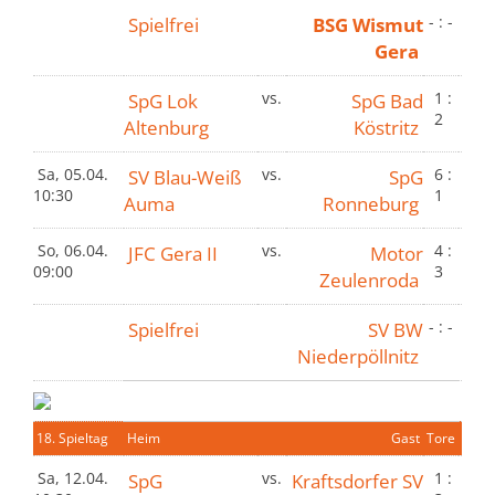
Spielfrei
BSG Wismut
- : -
Gera
SpG Lok
vs.
SpG Bad
1 :
2
Altenburg
Köstritz
Sa, 05.04.
SV Blau-Weiß
vs.
SpG
6 :
10:30
1
Auma
Ronneburg
So, 06.04.
JFC Gera II
vs.
Motor
4 :
09:00
3
Zeulenroda
Spielfrei
SV BW
- : -
Niederpöllnitz
18. Spieltag
Heim
Gast
Tore
Sa, 12.04.
SpG
vs.
Kraftsdorfer SV
1 :