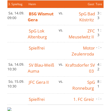
3. Spieltag
Heim
Gast
Tore
Sa, 14.09.
BSG Wismut
vs.
SpG Bad
3 :
09:00
3
Gera
Köstritz
SpG Lok
vs.
ZFC
1 :
3
Altenburg
Meuselwitz II
Spielfrei
Motor
- : -
Zeulenroda
Sa, 14.09.
SV Blau-Weiß
vs.
Kraftsdorfer SV
4 :
10:30
2
Auma
03
So, 15.09.
JFC Gera II
vs.
SpG
8 :
10:30
1
Ronneburg
Spielfrei
1. FC Greiz
- : -