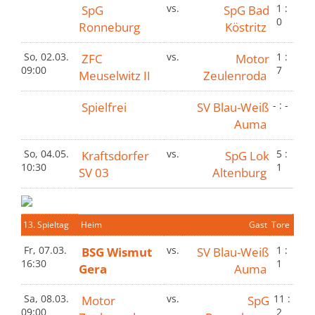
SpG
vs.
SpG Bad
1 :
0
Ronneburg
Köstritz
So, 02.03.
ZFC
vs.
Motor
1 :
09:00
7
Meuselwitz II
Zeulenroda
Spielfrei
SV Blau-Weiß
- : -
Auma
So, 04.05.
Kraftsdorfer
vs.
SpG Lok
5 :
10:30
1
SV 03
Altenburg
13. Spieltag
Heim
Gast
Tore
Fr, 07.03.
BSG Wismut
vs.
SV Blau-Weiß
1 :
16:30
1
Gera
Auma
Sa, 08.03.
Motor
vs.
SpG
11 :
09:00
2