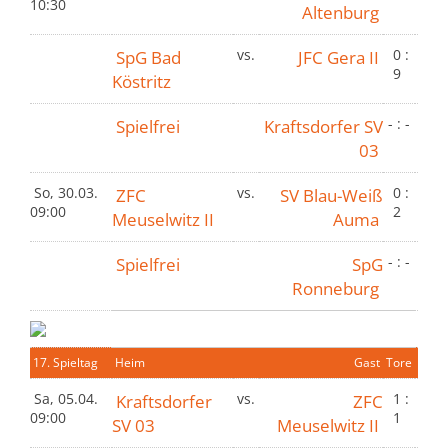
10:30
Altenburg
SpG Bad
vs.
JFC Gera II
0 :
9
Köstritz
Spielfrei
Kraftsdorfer SV
- : -
03
So, 30.03.
ZFC
vs.
SV Blau-Weiß
0 :
09:00
2
Meuselwitz II
Auma
Spielfrei
SpG
- : -
Ronneburg
17. Spieltag
Heim
Gast
Tore
Sa, 05.04.
Kraftsdorfer
vs.
ZFC
1 :
09:00
1
SV 03
Meuselwitz II