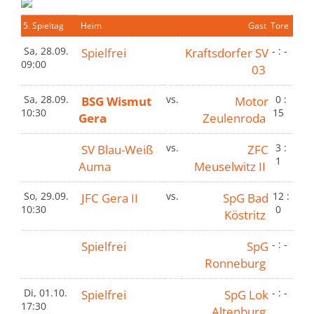
5. Spieltag
Heim
Gast
Tore
Sa, 28.09.
Spielfrei
Kraftsdorfer SV
- : -
09:00
03
Sa, 28.09.
BSG Wismut
vs.
Motor
0 :
10:30
15
Gera
Zeulenroda
SV Blau-Weiß
vs.
ZFC
3 :
1
Auma
Meuselwitz II
So, 29.09.
JFC Gera II
vs.
SpG Bad
12 :
10:30
0
Köstritz
Spielfrei
SpG
- : -
Ronneburg
Di, 01.10.
Spielfrei
SpG Lok
- : -
17:30
Altenburg