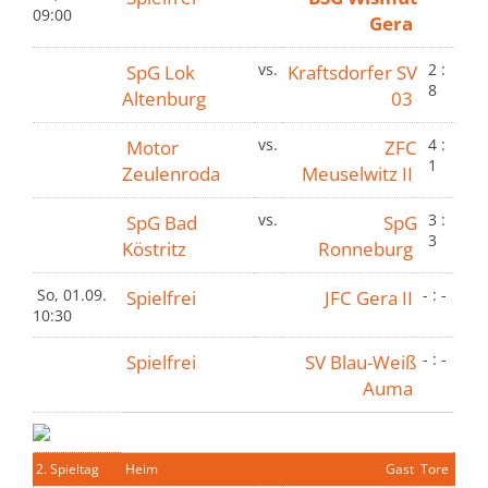
09:00
Gera
SpG Lok
vs.
Kraftsdorfer SV
2 :
8
Altenburg
03
Motor
vs.
ZFC
4 :
1
Zeulenroda
Meuselwitz II
SpG Bad
vs.
SpG
3 :
3
Köstritz
Ronneburg
So, 01.09.
Spielfrei
JFC Gera II
- : -
10:30
Spielfrei
SV Blau-Weiß
- : -
Auma
2. Spieltag
Heim
Gast
Tore