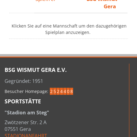
Gera
Klicken Sie auf eine Mannschaft um den dazugehörigen
Spielplan anzuzeigen.
BSG WISMUT GERA E.V.
Gegründet: 1951
Besucher Homepage:
2
5
2
4
4
0
8
SPORTSTÄTTE
"Stadion am Steg"
Zwötzener Str. 2 A
07551 Gera
STADIONANFAHRT