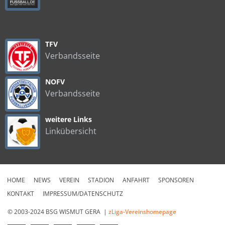
TFV
Verbandsseite
NOFV
Verbandsseite
weitere Links
Linkübersicht
HOME
NEWS
VEREIN
STADION
ANFAHRT
SPONSOREN
KONTAKT
IMPRESSUM/DATENSCHUTZ
© 2003-2024 BSG WISMUT GERA |
zLiga-Vereinshomepage