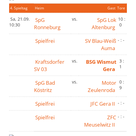
4. Spieltag
Heim
Gast
Tore
Sa, 21.09.
SpG
vs.
SpG Lok
10 :
10:30
0
Ronneburg
Altenburg
Spielfrei
SV Blau-Weiß
- : -
Auma
Kraftsdorfer
vs.
BSG Wismut
3 :
1
SV 03
Gera
SpG Bad
vs.
Motor
0 :
9
Köstritz
Zeulenroda
Spielfrei
JFC Gera II
- : -
Spielfrei
ZFC
- : -
Meuselwitz II