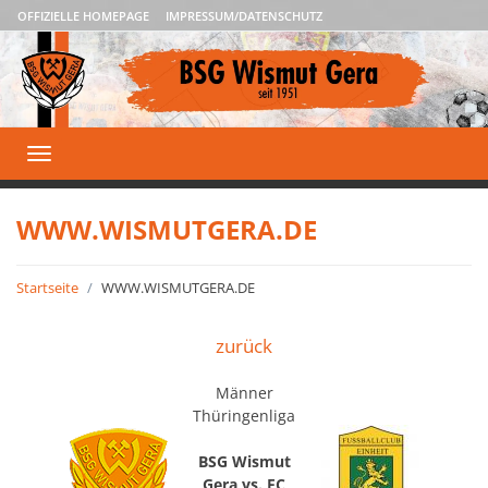
OFFIZIELLE HOMEPAGE
IMPRESSUM/DATENSCHUTZ
Toggle
navigation
WWW.WISMUTGERA.DE
Startseite
WWW.WISMUTGERA.DE
zurück
Männer
Thüringenliga
BSG Wismut
Gera vs. FC