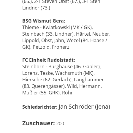
(65.), 2-1 Steven Obst (67.), 3-1 Sten
Lindner (73.)
BSG Wismut Gera:
Thieme - Kwiatkowski (MK / GK),
Steinbach (33. Lindner), Härtel, Neuber,
Lippold, Obst, Jahn, Wezel (84. Haase /
GK), Petzold, Froherz
FC Einheit Rudolstadt:
Steinborn - Burghause (46. Gäbler),
Lorenz, Teske, Wachsmuth (MK),
Hiersche (62. Gerlach), Langhammer
(83. Querengässer), Wild, Hermann,
Mußler (55. GRK), Röhr
Jan Schröder (Jena)
Schiedsrichter:
Zuschauer:
200