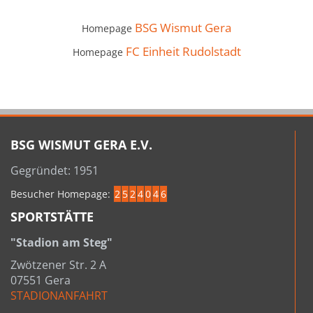
BSG Wismut Gera
Homepage
FC Einheit Rudolstadt
Homepage
BSG WISMUT GERA E.V.
Gegründet: 1951
Besucher Homepage:
2
5
2
4
0
4
6
SPORTSTÄTTE
"Stadion am Steg"
Zwötzener Str. 2 A
07551 Gera
STADIONANFAHRT