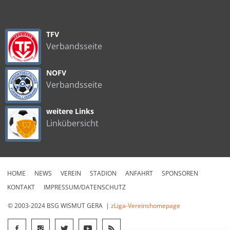
TFV
Verbandsseite
NOFV
Verbandsseite
weitere Links
Linkübersicht
HOME
NEWS
VEREIN
STADION
ANFAHRT
SPONSOREN
KONTAKT
IMPRESSUM/DATENSCHUTZ
© 2003-2024 BSG WISMUT GERA |
zLiga-Vereinshomepage