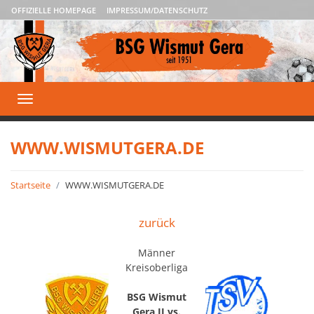
OFFIZIELLE HOMEPAGE
IMPRESSUM/DATENSCHUTZ
Toggle
navigation
WWW.WISMUTGERA.DE
Startseite
WWW.WISMUTGERA.DE
zurück
Männer
Kreisoberliga
BSG Wismut
Gera II vs.