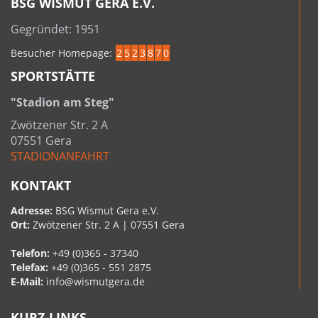
BSG WISMUT GERA E.V.
Gegründet: 1951
Besucher Homepage:
2
5
2
3
8
7
0
SPORTSTÄTTE
"Stadion am Steg"
Zwötzener Str. 2 A
07551 Gera
STADIONANFAHRT
KONTAKT
Adresse:
BSG Wismut Gera e.V.
Ort:
Zwötzener Str. 2 A | 07551 Gera
Telefon:
+49 (0)365 - 37340
Telefax:
+49 (0)365 - 551 2875
E-Mail:
info@wismutgera.de
KURZ-LINKS