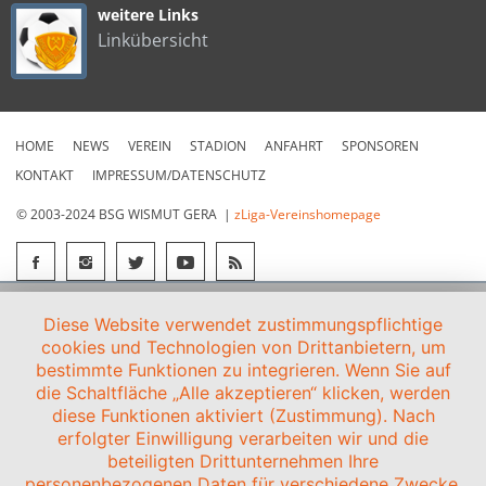
weitere Links
Linkübersicht
HOME
NEWS
VEREIN
STADION
ANFAHRT
SPONSOREN
KONTAKT
IMPRESSUM/DATENSCHUTZ
© 2003-2024 BSG WISMUT GERA |
zLiga-Vereinshomepage
Diese Website verwendet zustimmungspflichtige
cookies und Technologien von Drittanbietern, um
bestimmte Funktionen zu integrieren. Wenn Sie auf
die Schaltfläche „Alle akzeptieren“ klicken, werden
diese Funktionen aktiviert (Zustimmung). Nach
erfolgter Einwilligung verarbeiten wir und die
beteiligten Drittunternehmen Ihre
personenbezogenen Daten für verschiedene Zwecke.