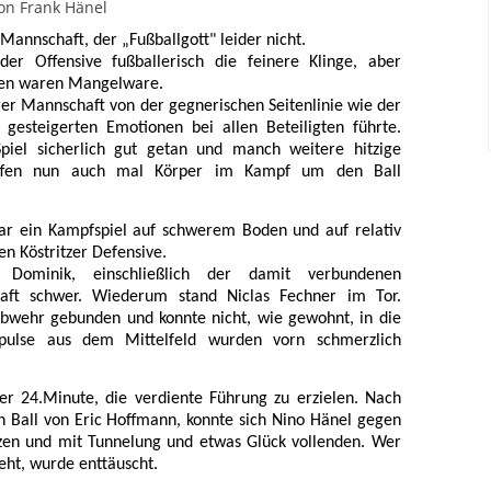
on Frank Hänel
Mannschaft, der „Fußballgott" leider nicht.
er Offensive fußballerisch die feinere Klinge, aber
cen waren Mangelware.
rer Mannschaft von der gegnerischen Seitenlinie wie der
gesteigerten Emotionen bei allen Beteiligten führte.
iel sicherlich gut getan und manch weitere hitzige
reffen nun auch mal Körper im Kampf um den Ball
r ein Kampfspiel auf schwerem Boden und auf relativ
en Köstritzer Defensive.
Dominik, einschließlich der damit verbundenen
aft schwer. Wiederum stand Niclas Fechner im Tor.
bwehr gebunden und konnte nicht, wie gewohnt, in die
Impulse aus dem Mittelfeld wurden vorn schmerzlich
er 24.Minute, die verdiente Führung zu erzielen. Nach
ten Ball von Eric Hoffmann, konnte sich Nino Hänel gegen
tzen und mit Tunnelung und etwas Glück vollenden. Wer
eht, wurde enttäuscht.