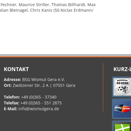
 Fechner, Maurice Striller, Thomas Billhardt, Max
ulian Bleinagel, Chris Kanis (50.Niclas Erdmann/
KONTAKT
KURZ-
Adresse:
BSG Wismut Gera e.V.
Ort:
Zwötzener Str. 2 A | 07551 Gera
Telefon:
+49 (0)365 - 37340
Telefax:
+49 (0)365 - 551 2875
E-Mail:
info@wismutgera.de