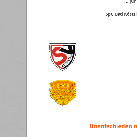
D-Jun
SpG Bad Köstr
Unentschieden m