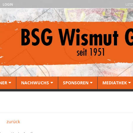
LOGIN
LETZ
NER
NACHWUCHS
SPONSOREN
MEDIATHEK
zurück