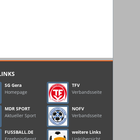
LINKS
SG Gera
TFV
Homepage
Verbandsseite
MDR SPORT
NOFV
Aktueller Sport
Verbandsseite
FUSSBALL.DE
weitere Links
Ergebnisdienst
Linkübersicht