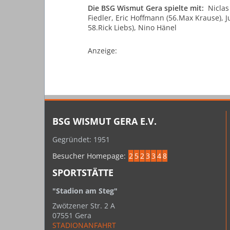
Die BSG Wismut Gera spielte mit:
Niclas
Fiedler, Eric Hoffmann (56.Max Krause), J
58.Rick Liebs), Nino Hänel
Anzeige:
BSG WISMUT GERA E.V.
Gegründet: 1951
Besucher Homepage:
2
5
2
3
3
4
8
SPORTSTÄTTE
"Stadion am Steg"
Zwötzener Str. 2 A
07551 Gera
STADIONANFAHRT