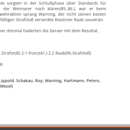
äste
sorgten in der Schlußphase über Standards für
n der Weimarer noch klären(85.,86.),
war er beim
Abwehraktion sprang Warning, der nicht seinen besten
fälligen Strafstoß versenkte Routinier Raab souverän.
aber diesmal haderten die Geraer mit dem Resultat.
.Strafstoß) 2:1 Franz(41.) 2.2 Raab(90.Strafstoß)
n)
 Lippold, Schakau, Roy, Warning, Hartmann, Peters,
.Wezel)