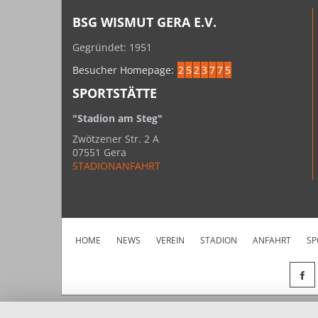
BSG WISMUT GERA E.V.
Gegründet: 1951
Besucher Homepage:
2
5
2
3
7
7
5
SPORTSTÄTTE
"Stadion am Steg"
Zwötzener Str. 2 A
07551 Gera
STADIONANFAHRT
HOME
NEWS
VEREIN
STADION
ANFAHRT
SP