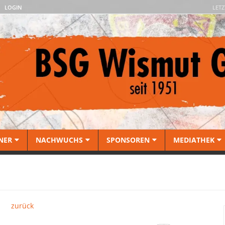
LOGIN
LETZ
NER
NACHWUCHS
SPONSOREN
MEDIATHEK
zurück