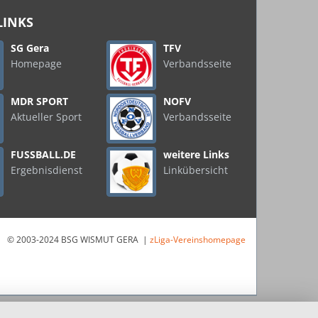
LINKS
SG Gera
TFV
Homepage
Verbandsseite
MDR SPORT
NOFV
Aktueller Sport
Verbandsseite
FUSSBALL.DE
weitere Links
Ergebnisdienst
Linkübersicht
© 2003-2024 BSG WISMUT GERA |
zLiga-Vereinshomepage