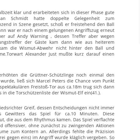
lbzeit klar und erarbeiteten sich in dieser Phase gute
tian Schmidt hatte doppelte Gelegenheit zum
änzend in Szene gesetzt, schoß
er freistehend den Ball
ann war er nach einem gelungenen Angriffszug erneut
quer auf Andy Warning , dessen Treffer aber wegen
ungstreffer der Gäste kam dann wie aus heiterem
 kam die Wismut-Abwehr nicht
hinter den Ball und
me.Torwart Alexander Just mußte kurz darauf einen
erhöhten die Grüttner-Schützlinge noch einmal den
 wurde, ließ sich Marcel Peters die Chance vom Punkt
 spektakulären
Freistoß-Tor aus ca.18m trug sich dann
 in die Torschützenliste der Wismut-Elf
ein(41.).
iedsrichter Greif, dessen Entscheidungen nicht immer
s Gewitters das Spiel für ca.10 Minuten. Diese
ut, die aus dem
Rhythmus kamen. Das Spiel verflachte
 offensiver, ohne zunächst zu zwingenden
Aktionen
ume zum Kontern an. Allerdings fehlte die Präzision
rei gegen eins) im Angriff wurde kläglich vergeben. So