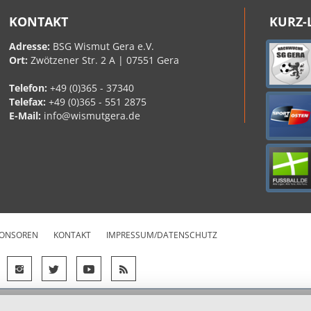
KONTAKT
KURZ-
Adresse:
BSG Wismut Gera e.V.
Ort:
Zwötzener Str. 2 A | 07551 Gera
Telefon:
+49 (0)365 - 37340
Telefax:
+49 (0)365 - 551 2875
E-Mail:
info@wismutgera.de
ONSOREN
KONTAKT
IMPRESSUM/DATENSCHUTZ