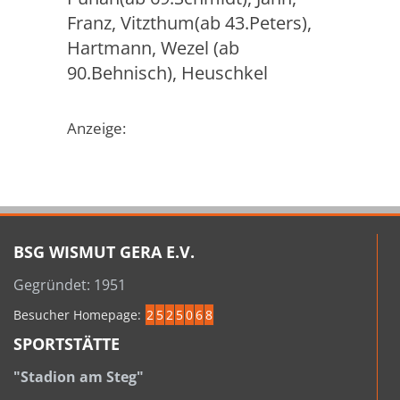
Franz, Vitzthum(ab 43.Peters),
Hartmann, Wezel
(ab
90.Behnisch), Heuschkel
Anzeige:
BSG WISMUT GERA E.V.
Gegründet: 1951
Besucher Homepage:
2
5
2
5
0
6
8
SPORTSTÄTTE
"Stadion am Steg"