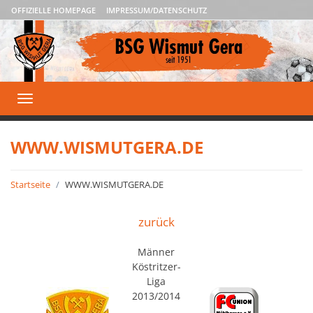
OFFIZIELLE HOMEPAGE
IMPRESSUM/DATENSCHUTZ
Toggle
navigation
WWW.WISMUTGERA.DE
Startseite
WWW.WISMUTGERA.DE
zurück
Männer
Köstritzer-
Liga
2013/2014