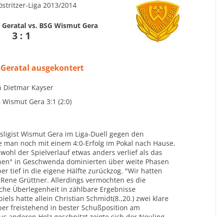
stritzer-Liga 2013/2014
g Geratal vs. BSG Wismut Gera
3 : 1
 Geratal ausgekontert
n Dietmar Kayser
 Wismut Gera 3:1 (2:0)
igist Wismut Gera im Liga-Duell gegen den
te man noch mit einem 4:0-Erfolg im Pokal nach Hause.
ohl der Spielverlauf etwas anders verlief als das
hen" in Geschwenda dominierten über weite Phasen
er tief in die eigene Hälfte zurückzog. "Wir hatten
r Rene Grüttner. Allerdings vermochten es die
ische Überlegenheit in zählbare Ergebnisse
ls hatte allein Christian Schmidt(8.,20.) zwei klare
ber freistehend in bester Schußposition am
s anderen Holz geschnitzt zeigte sich der Neuling