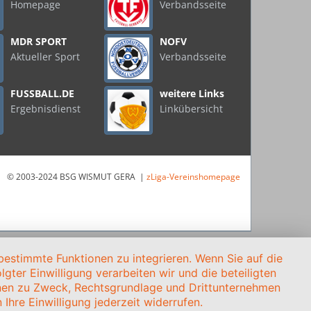
Homepage
Verbandsseite
MDR SPORT
NOFV
Aktueller Sport
Verbandsseite
FUSSBALL.DE
weitere Links
Ergebnisdienst
Linkübersicht
© 2003-2024 BSG WISMUT GERA |
zLiga-Vereinshomepage
estimmte Funktionen zu integrieren. Wenn Sie auf die
gter Einwilligung verarbeiten wir und die beteiligten
onen zu Zweck, Rechtsgrundlage und Drittunternehmen
Ihre Einwilligung jederzeit widerrufen.