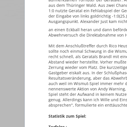
aus dem Thüringer Wald. Aus zwei Chancen
1:0 nutzte Geratal ein Fehlabspiel der 
der Eingabe von links goldrichtig -1:0(25
Ausgangspunkt. Alexander Just kam nich
an einen Eckball heran und dann beförd
Abwehrversuch die Direktabnahme von Hu
Mit dem Anschlußtreffer durch Rico Heu
sollte noch einmal Schwung in die Wismu
recht schnell, als Geratals Brandl mit e
Abstand wieder herstellte. Vorher mußte
Zerrung wieder vom Platz. Die kurzzeiti
Gastgeber eiskalt aus. In der Schlußpha
Resultatsveränderung, aber das Abwehrbo
auch weil im Wismut-Spiel immer mehr di
nennenswerte Aktion von Andy Warning, 
Spiel steht der Aufwand in keinem Nutzen
genug. Allerdings kann ich Wille und Ei
absprechen", formulierte ein enttäuscht
Statistik zum Spiel:
Torfolge :