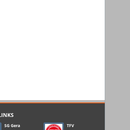
LINKS
SG Gera
TFV