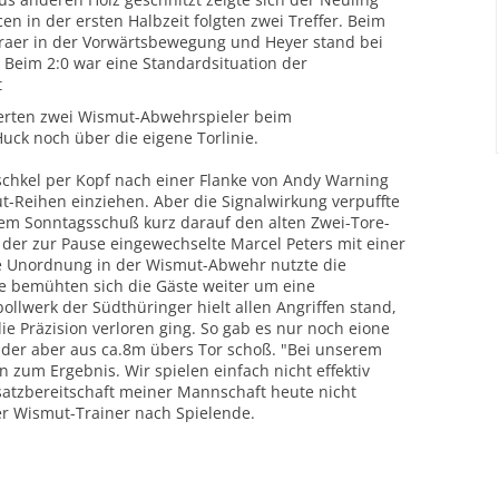
 in der ersten Halbzeit folgten zwei Treffer. Beim
Geraer in der Vorwärtsbewegung und Heyer stand bei
.) Beim 2:0 war eine Standardsituation der
t
erten zwei Wismut-Abwehrspieler beim
ck noch über die eigene Torlinie.
schkel per Kopf nach einer Flanke von Andy Warning
t-Reihen einziehen. Aber die Signalwirkung verpuffte
inem Sonntagsschuß kurz darauf den alten Zwei-Tore-
 der zur Pause eingewechselte Marcel Peters mit einer
ge Unordnung in der Wismut-Abwehr nutzte die
se bemühten sich die Gäste weiter um eine
llwerk der Südthüringer hielt allen Angriffen stand,
e Präzision verloren ging. So gab es nur noch eione
der aber aus ca.8m übers Tor schoß. "Bei unserem
 zum Ergebnis. Wir spielen einfach nicht effektiv
nsatzbereitschaft meiner Mannschaft heute nicht
er Wismut-Trainer nach Spielende.