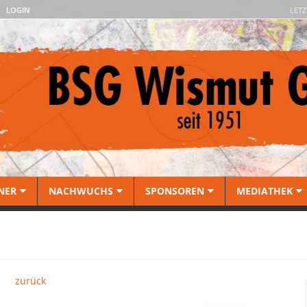
LOGIN
LETZ
NER
NACHWUCHS
SPONSOREN
MEDIATHEK
zurück