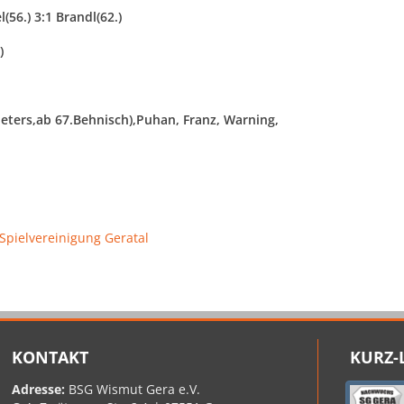
(56.) 3:1 Brandl(62.)
)
Peters,ab 67.Behnisch),Puhan, Franz, Warning,
Spielvereinigung Geratal
KONTAKT
KURZ-
Adresse:
BSG Wismut Gera e.V.