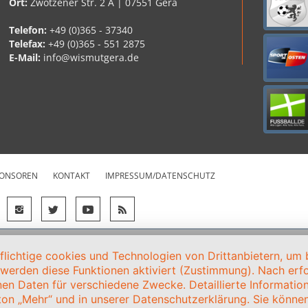
Ort:
Zwötzener Str. 2 A | 07551 Gera
Telefon:
+49 (0)365 - 37340
Telefax:
+49 (0)365 - 551 2875
E-Mail:
info@wismutgera.de
ONSOREN
KONTAKT
IMPRESSUM/DATENSCHUTZ
ichtige cookies und Technologien von Drittanbietern, um b
, werden diese Funktionen aktiviert (Zustimmung). Nach erfol
en Daten für verschiedene Zwecke. Detaillierte Informati
on „Mehr“ und in unserer Datenschutzerklärung. Sie können 