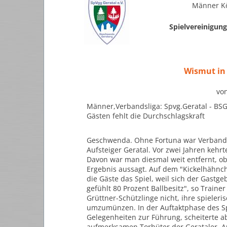
Männer Kö
Spielvereinigun
Wismut in
vo
Männer,Verbandsliga: Spvg.Geratal - BSG
Gästen fehlt die Durchschlagskraft
Geschwenda. Ohne Fortuna war Verbandsl
Aufsteiger Geratal. Vor zwei Jahren kehr
Davon war man diesmal weit entfernt, obw
Ergebnis aussagt. Auf dem "Kickelhähnc
die Gäste das Spiel, weil sich der Gastgeb
gefühlt 80 Prozent Ballbesitz", so Traine
Grüttner-Schützlinge nicht, ihre spieler
umzumünzen. In der Auftaktphase des Spie
Gelegenheiten zur Führung, scheiterte a
aufmerksamen Torhüter der Gerataler. Au