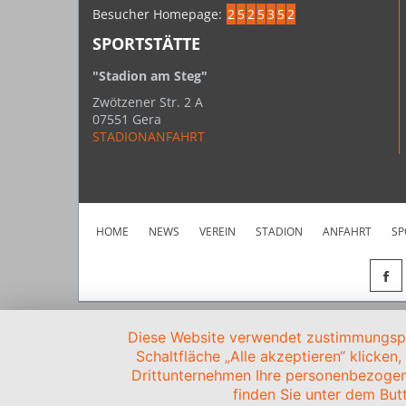
Besucher Homepage:
2
5
2
5
3
5
2
SPORTSTÄTTE
"Stadion am Steg"
Zwötzener Str. 2 A
07551 Gera
STADIONANFAHRT
HOME
NEWS
VEREIN
STADION
ANFAHRT
SP
Diese Website verwendet zustimmungspfl
Schaltfläche „Alle akzeptieren“ klicken
Drittunternehmen Ihre personenbezogen
finden Sie unter dem Butt