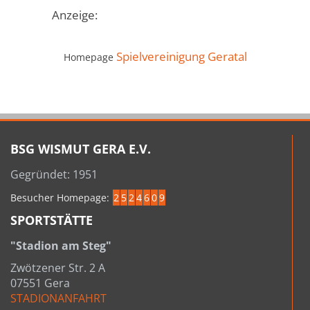
Anzeige:
Spielvereinigung Geratal
Homepage
BSG WISMUT GERA E.V.
Gegründet: 1951
Besucher Homepage:
2
5
2
4
6
0
9
SPORTSTÄTTE
"Stadion am Steg"
Zwötzener Str. 2 A
07551 Gera
STADIONANFAHRT