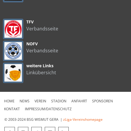
TFV
Verbandsseite
NOFV
Verbandsseite
weitere Links
Linkübersicht
HOME
NEWS
VEREIN
STADION
ANFAHRT
SPONSOREN
KONTAKT
IMPRESSUM/DATENSCHUTZ
© 2003-2024 BSG WISMUT GERA |
zLiga-Vereinshomepage