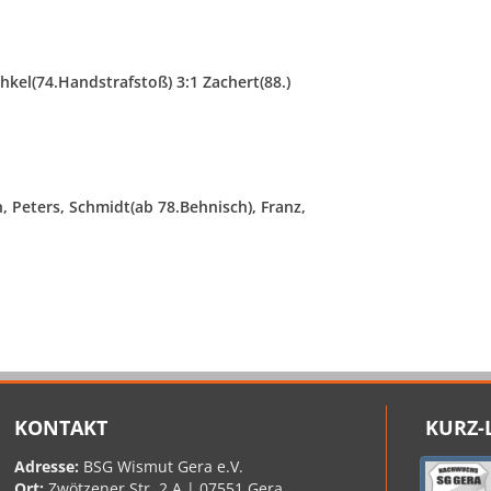
chkel(74.Handstrafstoß) 3:1 Zachert(88.)
n, Peters, Schmidt(ab 78.Behnisch), Franz,
KONTAKT
KURZ-
Adresse:
BSG Wismut Gera e.V.
Ort:
Zwötzener Str. 2 A | 07551 Gera