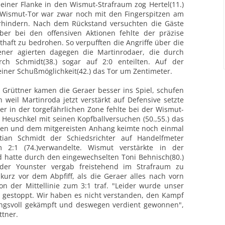
iner Flanke in den Wismut-Strafraum zog Hertel(11.)
 Wismut-Tor war zwar noch mit den Fingerspitzen am
erhindern.
Nach dem Rückstand versuchten die Gäste
ber bei den offensiven Aktionen fehlte
der präzise
haft zu bedrohen. So verpufften die Angriffe über die
sener agierten dagegen die Martinrodaer, die durch
urch
Schmidt(38.) sogar auf 2:0 enteilten. Auf der
einer Schußmöglichkeit(42.) das Tor
um Zentimeter.
Grüttner kamen die Geraer besser ins Spiel, schufen
 weil Martinroda jetzt verstärkt auf Defensive setzte
ber in der
torgefährlichen Zone fehlte bei der Wismut-
co Heuschkel mit seinen
Kopfballversuchen (50.,55.) das
sten und dem mitgereisten Anhang keimte noch
einmal
tian Schmidt der Schiedsrichter auf Handelfmeter
 2:1 (74.)verwandelte. Wismut verstärkte in der
d hatte durch den
eingewechselten Toni Behnisch(80.)
 der Younster vergab freistehend im Strafraum zu
kurz vor dem Abpfiff, als die Geraer alles nach vorn
on der Mittellinie zum 3:1 traf. "Leider wurde unser
e gestoppt. Wir haben es
nicht verstanden, den Kampf
ngsvoll gekämpft und deswegen verdient gewonnen",
ttner.