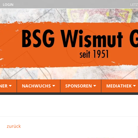
LOGIN
LETZ
NER
NACHWUCHS
SPONSOREN
MEDIATHEK
zurück