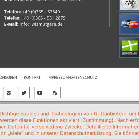
Telefon:
+49 (0)365 - 37340
Telefax:
+49 (0)365 - 551 2875
E-Mail:
info@wismutgera.de
ONSOREN
KONTAKT
IMPRESSUM/DATENSCHUTZ
ichtige cookies und Technologien von Drittanbietern, um b
, werden diese Funktionen aktiviert (Zustimmung). Nach erfol
en Daten für verschiedene Zwecke. Detaillierte Informati
on „Mehr“ und in unserer Datenschutzerklärung. Sie können 