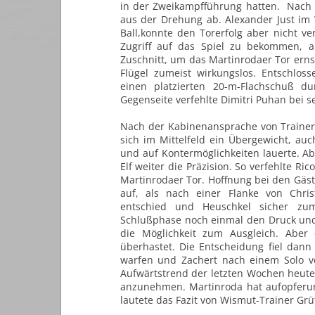
in der Zweikampfführung hatten. Nach e
aus der Drehung ab.
Alexander Just im
Ball,konnte den Torerfolg aber nicht v
Zugriff auf das Spiel zu bekommen, a
Zuschnitt, um das Martinrodaer Tor ernst
Flügel zumeist
wirkungslos. Entschlos
einen platzierten 20-m-Flachschuß d
Gegenseite verfehlte Dimitri Puhan bei s
Nach der Kabinenansprache von Trainer 
sich im Mittelfeld ein
Übergewicht, auch
und auf Kontermöglichkeiten lauerte. A
Elf weiter die Präzision. So verfehlte Ri
Martinrodaer Tor. Hoffnung bei den Gä
auf, als nach einer Flanke von Chris
entschied und Heuschkel
sicher zum
Schlußphase noch einmal den Druck un
die Möglichkeit zum Ausgleich. Aber
überhastet. Die Entscheidung fiel dann 
warfen und Zachert nach einem
Solo v
Aufwärtstrend der letzten Wochen heut
anzunehmen. Martinroda hat aufopferu
lautete das Fazit von Wismut-Trainer Grü