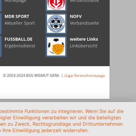
Homepage
Verbandsseite
MDR SPORT
NOFV
Aktueller Sport
Verbandsseite
FUSSBALL.DE
weitere Links
Ergebnisdienst
Linkübersicht
© 2003-2024 BSG WISMUT GERA |
zLiga-Vereinshomepage
estimmte Funktionen zu integrieren. Wenn Sie auf die
gter Einwilligung verarbeiten wir und die beteiligten
onen zu Zweck, Rechtsgrundlage und Drittunternehmen
Ihre Einwilligung jederzeit widerrufen.