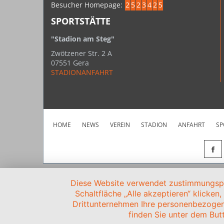
Besucher Homepage:
2
5
2
3
4
2
5
SPORTSTÄTTE
"Stadion am Steg"
Zwötzener Str. 2 A
07551 Gera
STADIONANFAHRT
HOME
NEWS
VEREIN
STADION
ANFAHRT
SP
Diese Website verwendet zustimmungspfl
Schaltfläche „Alle akzeptieren“ klicken
Drittunternehmen Ihre personenbezogen
finden Sie unter dem Butt