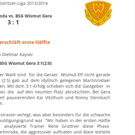
stritzer-Liga 2013/2014
oda vs. BSG Wismut Gera
3 : 1
rschläft erste Hälfte
n Dietmar Kayser
BSG Wismut Gera 3:1(2:0)
ger Wald sind für die Geraer Wismut-Elf nicht gerade
(2:5) gab auf dem idyllisch gelegenen Martinrodaer
en. Mit dem 3:1-
Erfolg schoben sich die Gastgeber in
bei, die auf den neunten Platz abrutschten.
Bei Gera
Zeit pausierenden Kai Vitzthum und Ronny Steinbach
n.
strasen verlegt, was aber besonders für die schwache
huldigungsgrund war. "Wir haben in der ersten Hälfte
, analysierte
Trainer Rene Grüttner diese Phase.
artinroda, die aggressiver auftraten und klare
Vorteile