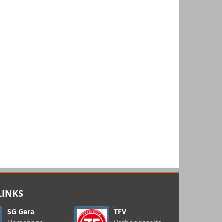
LINKS
SG Gera
TFV