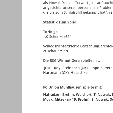
als Nowak frei vor Torwart Just auftauc
angesichts unserer personellen Probl
die bis zum Schlußpfiff gekämpft hat", r
Statistik zum Spiel:
Torfolge :
1:0 Schenke (62.)
Schiedsrichter:Pierre Leitschuh(Barchfel
Zuschauer:
276
Die BSG Wismut Gera spielte mit:
Just - Roy, Steinbach (GK), Lippold, Pet
Hartmann (GK), Heuschkel
FC Union Mühlhausen spielte mit:
Natradze - Brehm, Weichert, T. Nowak, 
Mock, Mitze (ab 19. Frohn), E. Nowak, 