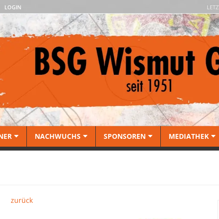
LOGIN
LETZ
NER
NACHWUCHS
SPONSOREN
MEDIATHEK
zurück