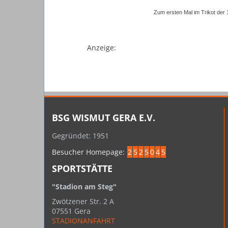
Zum ersten Mal im Trikot der
Anzeige:
BSG WISMUT GERA E.V.
Gegründet: 1951
Besucher Homepage:
2
5
2
5
0
4
5
SPORTSTÄTTE
"Stadion am Steg"
Zwötzener Str. 2 A
07551 Gera
STADIONANFAHRT