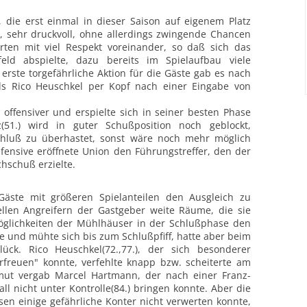
 die erst einmal in dieser Saison auf eigenem Platz
, sehr druckvoll, ohne allerdings zwingende Chancen
rten mit viel Respekt voreinander, so daß sich das
eld abspielte, dazu bereits im Spielaufbau viele
erste torgefährliche Aktion für die Gäste gab es nach
als Rico Heuschkel per Kopf nach einer Eingabe von
offensiver und erspielte sich in seiner besten Phase
(51.) wird in guter Schußposition noch geblockt,
chluß zu überhastet, sonst wäre noch mehr möglich
fensive eröffnete Union den Führungstreffer, den der
chschuß erzielte.
äste mit größeren Spielanteilen den Ausgleich zu
llen Angreifern der Gastgeber weite Räume, die sie
öglichkeiten der Mühlhäuser in der Schlußphase den
e und mühte sich bis zum Schlußpfiff, hatte aber beim
ück. Rico Heuschkel(72.,77.), der sich besonderer
rfreuen" konnte, verfehlte knapp bzw. scheiterte am
ismut vergab Marcel Hartmann, der nach einer Franz-
l nicht unter Kontrolle(84.) bringen konnte. Aber die
en einige gefährliche Konter nicht verwerten konnte,