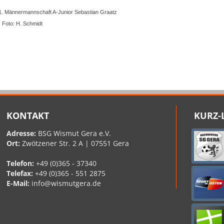
 1. Männermannschaft A-Junior Sebastian Graatz
Foto: H. Schmidt
KONTAKT
KURZ-
Adresse:
BSG Wismut Gera e.V.
Ort:
Zwötzener Str. 2 A | 07551 Gera
Telefon:
+49 (0)365 - 37340
Telefax:
+49 (0)365 - 551 2875
E-Mail:
info@wismutgera.de