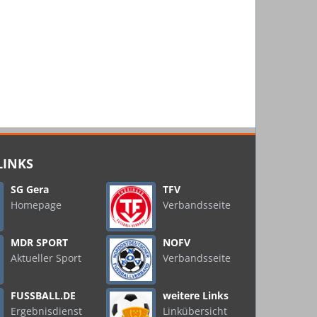
LINKS
SG Gera
TFV
Homepage
Verbandsseite
MDR SPORT
NOFV
Aktueller Sport
Verbandsseite
FUSSBALL.DE
weitere Links
Ergebnisdienst
Linkübersicht