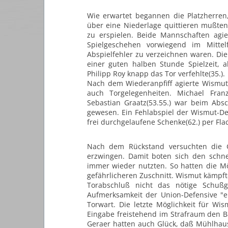
Wie erwartet begannen die Platzherren,
über eine Niederlage quittieren mußten
zu erspielen. Beide Mannschaften agie
Spielgeschehen vorwiegend im Mittelf
Abspielfehler zu verzeichnen waren. Die 
einer guten halben Stunde Spielzeit, 
Philipp Roy knapp das Tor verfehlte(35.).
Nach dem Wiederanpfiff agierte Wismut 
auch Torgelegenheiten. Michael Franz
Sebastian Graatz(53.55.) war beim Abs
gewesen. Ein Fehlabspiel der Wismut-De
frei durchgelaufene Schenke(62.) per Fla
Nach dem Rückstand versuchten die G
erzwingen. Damit boten sich den schne
immer wieder nutzten. So hatten die M
gefährlicheren Zuschnitt. Wismut kämpft
Torabschluß nicht das nötige Schußgl
Aufmerksamkeit der Union-Defensive "e
Torwart. Die letzte Möglichkeit für W
Eingabe freistehend im Strafraum den Bal
Geraer hatten auch Glück, daß Mühlhaus