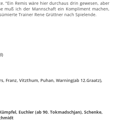
hte. "Ein Remis wäre hier durchaus drin gewesen, aber
eme muß ich der Mannschaft ein Kompliment machen,
esümierte Trainer Rene Grüttner nach Spielende.
d)
ers, Franz, Vitzthum, Puhan, Warning(ab 12.Graatz),
Kümpfel, Euchler (ab 90. Tokmadschjan), Schenke,
Schmidt