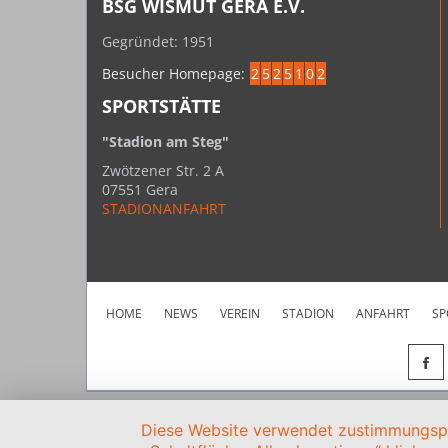
BSG WISMUT GERA E.V.
Gegründet: 1951
Besucher Homepage:
2
5
2
5
1
0
2
SPORTSTÄTTE
"Stadion am Steg"
Zwötzener Str. 2 A
07551 Gera
STADIONANFAHRT
HOME
NEWS
VEREIN
STADION
ANFAHRT
SP
Diese Website verwendet zustimmungspfl