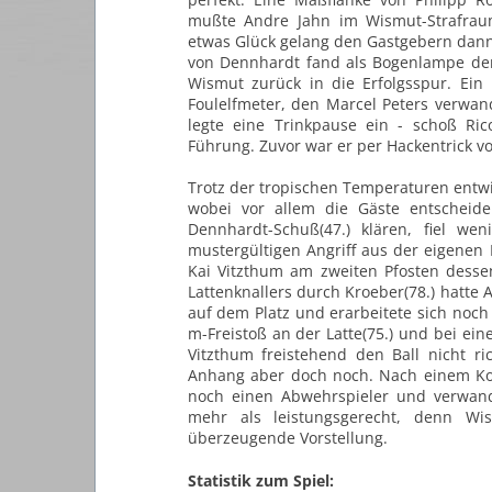
mußte Andre Jahn im Wismut-Strafrau
etwas Glück gelang den Gastgebern dann
von Dennhardt fand als Bogenlampe den
Wismut zurück in die Erfolgsspur. Ei
Foulelfmeter, den Marcel Peters verwand
legte eine Trinkpause ein - schoß Ric
Führung. Zuvor war er per Hackentrick v
Trotz der tropischen Temperaturen entwick
wobei vor allem die Gäste entscheid
Dennhardt-Schuß(47.) klären, fiel we
mustergültigen Angriff aus der eigenen
Kai Vitzthum am zweiten Pfosten desse
Lattenknallers durch Kroeber(78.) hatte
auf dem Platz und erarbeitete sich noch 
m-Freistoß an der Latte(75.) und bei ein
Vitzthum freistehend den Ball nicht r
Anhang aber doch noch. Nach einem Kon
noch einen Abwehrspieler und verwan
mehr als leistungsgerecht, denn Wi
überzeugende Vorstellung.
Statistik zum Spiel: