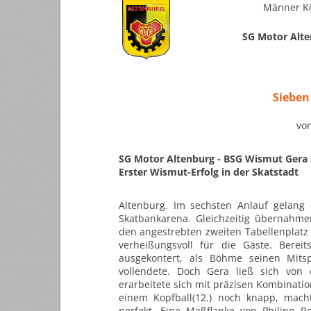
Männer Kö
SG Motor Alte
Sieben
vo
SG Motor Altenburg - BSG Wismut Gera 2
Erster Wismut-Erfolg in der Skatstadt
Altenburg. Im sechsten Anlauf gelang 
Skatbankarena. Gleichzeitig übernahme
den angestrebten zweiten Tabellenplatz 
verheißungsvoll für die Gäste. Berei
ausgekontert, als Böhme seinen Mits
vollendete. Doch Gera ließ sich von
erarbeitete sich mit präzisen Kombinatio
einem Kopfball(12.) noch knapp, mach
perfekt. Eine Maßflanke von Philipp R