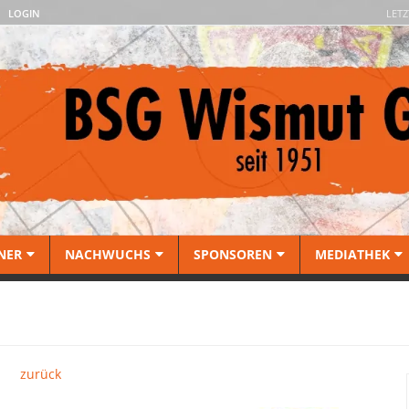
LOGIN
LETZ
NER
NACHWUCHS
SPONSOREN
MEDIATHEK
zurück