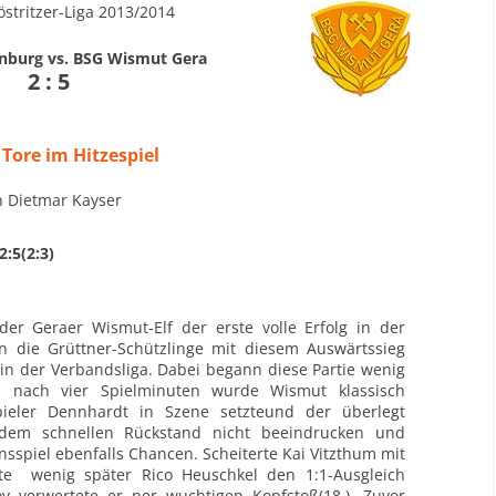
stritzer-Liga 2013/2014
nburg vs. BSG Wismut Gera
2 : 5
 Tore im Hitzespiel
n Dietmar Kayser
:5(2:3)
der Geraer Wismut-Elf der erste volle Erfolg in der
n die Grüttner-Schützlinge mit diesem Auswärtssieg
in der Verbandsliga. Dabei begann diese Partie wenig
ts nach vier Spielminuten wurde Wismut klassisch
pieler Dennhardt in Szene setzteund der überlegt
 dem schnellen Rückstand nicht beeindrucken und
nsspiel ebenfalls Chancen. Scheiterte Kai Vitzthum mit
te wenig später Rico Heuschkel den 1:1-Ausgleich
oy verwertete er per wuchtigen Kopfstoß(18.). Zuvor