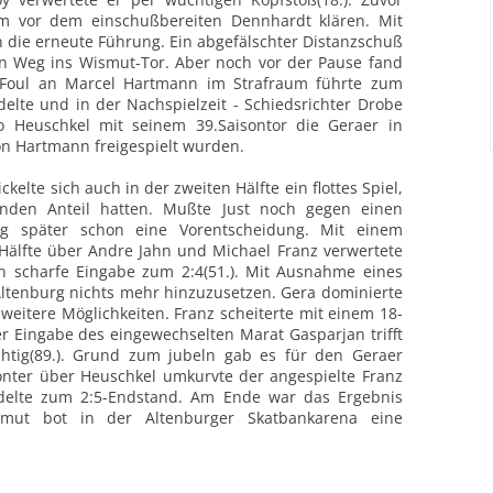
m vor dem einschußbereiten Dennhardt klären. Mit
 die erneute Führung. Ein abgefälschter Distanzschuß
 Weg ins Wismut-Tor. Aber noch vor der Pause fand
n Foul an Marcel Hartmann im Strafraum führte zum
elte und in der Nachspielzeit - Schiedsrichter Drobe
o Heuschkel mit seinem 39.Saisontor die Geraer in
on Hartmann freigespielt wurden.
elte sich auch in der zweiten Hälfte ein flottes Spiel,
enden Anteil hatten. Mußte Just noch gegen einen
nig später schon eine Vorentscheidung. Mit einem
 Hälfte über Andre Jahn und Michael Franz verwertete
n scharfe Eingabe zum 2:4(51.). Mit Ausnahme eines
 Altenburg nichts mehr hinzuzusetzen. Gera dominierte
weitere Möglichkeiten. Franz scheiterte mit einem 18-
er Eingabe des eingewechselten Marat Gasparjan trifft
ichtig(89.). Grund zum jubeln gab es für den Geraer
ter über Heuschkel umkurvte der angespielte Franz
delte zum 2:5-Endstand. Am Ende war das Ergebnis
smut bot in der Altenburger Skatbankarena eine