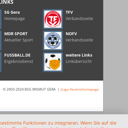
LINKS
SG Gera
TFV
Homepage
Verbandsseite
MDR SPORT
NOFV
Aktueller Sport
Verbandsseite
FUSSBALL.DE
weitere Links
Ergebnisdienst
Linkübersicht
© 2003-2024 BSG WISMUT GERA |
zLiga-Vereinshomepage
estimmte Funktionen zu integrieren. Wenn Sie auf die