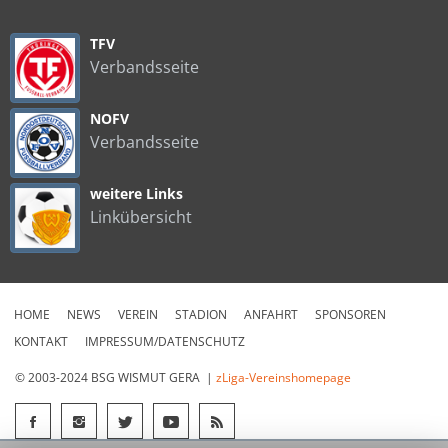
TFV
Verbandsseite
NOFV
Verbandsseite
weitere Links
Linkübersicht
HOME
NEWS
VEREIN
STADION
ANFAHRT
SPONSOREN
KONTAKT
IMPRESSUM/DATENSCHUTZ
© 2003-2024 BSG WISMUT GERA |
zLiga-Vereinshomepage