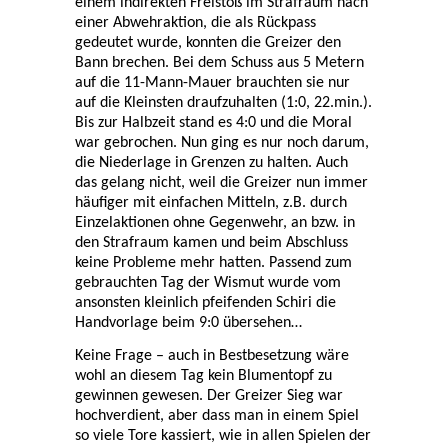
einem indirekten Freistoß im Strafraum nach
einer Abwehraktion, die als Rückpass
gedeutet wurde, konnten die Greizer den
Bann brechen. Bei dem Schuss aus 5 Metern
auf die 11-Mann-Mauer brauchten sie nur
auf die Kleinsten draufzuhalten (1:0, 22.min.).
Bis zur Halbzeit stand es 4:0 und die Moral
war gebrochen. Nun ging es nur noch darum,
die Niederlage in Grenzen zu halten. Auch
das gelang nicht, weil die Greizer nun immer
häufiger mit einfachen Mitteln, z.B. durch
Einzelaktionen ohne Gegenwehr, an bzw. in
den Strafraum kamen und beim Abschluss
keine Probleme mehr hatten. Passend zum
gebrauchten Tag der Wismut wurde vom
ansonsten kleinlich pfeifenden Schiri die
Handvorlage beim 9:0 übersehen…
Keine Frage – auch in Bestbesetzung wäre
wohl an diesem Tag kein Blumentopf zu
gewinnen gewesen. Der Greizer Sieg war
hochverdient, aber dass man in einem Spiel
so viele Tore kassiert, wie in allen Spielen der