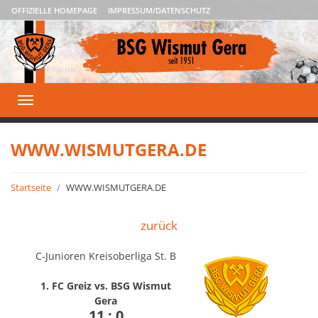
OFFIZIELLE HOMEPAGE
IMPRESSUM/DATENSCHUTZ
Toggle
navigation
WWW.WISMUTGERA.DE
Startseite
WWW.WISMUTGERA.DE
zurück
C-Junioren Kreisoberliga St. B
1. FC Greiz vs. BSG Wismut
Gera
11 : 0