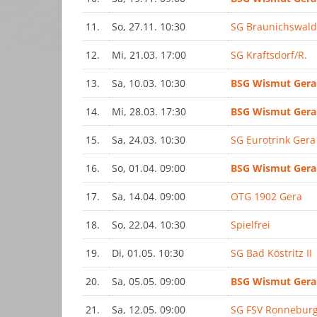
11.
So, 27.11. 10:30
SG Braunichswal
12.
Mi, 21.03. 17:00
SG Kraftsdorf/R.
13.
Sa, 10.03. 10:30
BSG Wismut Gera
14.
Mi, 28.03. 17:30
BSG Wismut Gera
15.
Sa, 24.03. 10:30
SG Eurotrink Gera 
16.
So, 01.04. 09:00
BSG Wismut Gera
17.
Sa, 14.04. 09:00
OTG 1902 Gera
18.
So, 22.04. 10:30
Spielfrei
19.
Di, 01.05. 10:30
SG Bad Köstritz II
20.
Sa, 05.05. 09:00
BSG Wismut Gera
21.
Sa, 12.05. 09:00
SG FSV Ronnebur