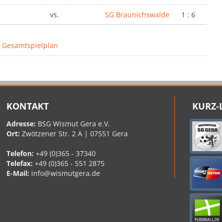
vs.
SG Braunichswalde
1 : 6
 Gesamtspielplan
KONTAKT
KURZ-
Adresse:
BSG Wismut Gera e.V.
Ort:
Zwötzener Str. 2 A | 07551 Gera
Telefon:
+49 (0)365 - 37340
Telefax:
+49 (0)365 - 551 2875
E-Mail:
info@wismutgera.de