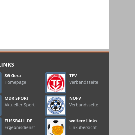
LINKS
SG Gera
TFV
Homepage
Verbandsseite
MDR SPORT
NOFV
Aktueller Sport
Verbandsseite
FUSSBALL.DE
weitere Links
Ergebnisdienst
Linkübersicht