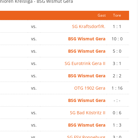
unioren Kreisliga - BSG Wismut Gera
Gast
Tore
vs.
SG Kraftsdorf/R.
1 : 1
vs.
BSG Wismut Gera
10 : 0
vs.
BSG Wismut Gera
5 : 0
vs.
SG Eurotrink Gera II
3 : 1
vs.
BSG Wismut Gera
2 : 2
vs.
OTG 1902 Gera
1 : 16
BSG Wismut Gera
- : -
vs.
SG Bad Köstritz II
0 : 6
vs.
BSG Wismut Gera
1 : 3
vs.
SG FSV Ronneburg
3 : 0