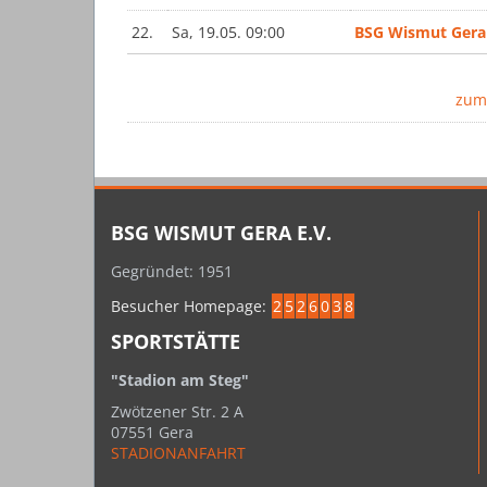
22.
Sa, 19.05. 09:00
BSG Wismut Gera
zum
BSG WISMUT GERA E.V.
Gegründet: 1951
Besucher Homepage:
2
5
2
6
0
3
8
SPORTSTÄTTE
"Stadion am Steg"
Zwötzener Str. 2 A
07551 Gera
STADIONANFAHRT