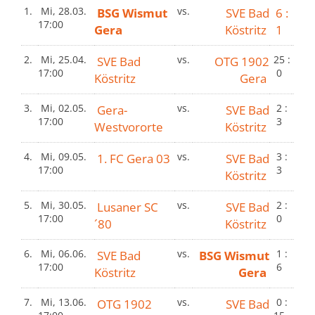
1.
Mi, 28.03.
BSG Wismut
vs.
SVE Bad
6 :
17:00
Gera
Köstritz
1
2.
Mi, 25.04.
SVE Bad
vs.
OTG 1902
25 :
17:00
0
Köstritz
Gera
3.
Mi, 02.05.
Gera-
vs.
SVE Bad
2 :
17:00
3
Westvororte
Köstritz
4.
Mi, 09.05.
1. FC Gera 03
vs.
SVE Bad
3 :
17:00
3
Köstritz
5.
Mi, 30.05.
Lusaner SC
vs.
SVE Bad
2 :
17:00
0
´80
Köstritz
6.
Mi, 06.06.
SVE Bad
vs.
BSG Wismut
1 :
17:00
6
Köstritz
Gera
7.
Mi, 13.06.
OTG 1902
vs.
SVE Bad
0 :