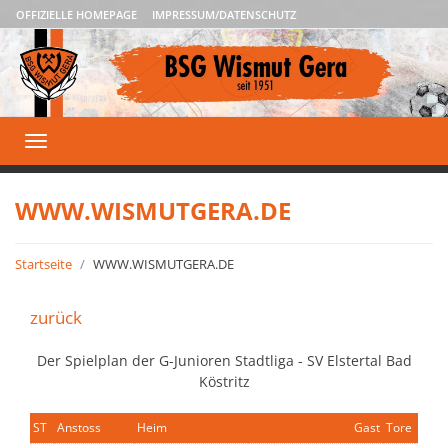
OFFIZIELLE HOMEPAGE
IMPRESSUM/DATENSCHUTZ
Toggle
navigation
WWW.WISMUTGERA.DE
Startseite
WWW.WISMUTGERA.DE
zurück
Der Spielplan der G-Junioren Stadtliga - SV Elstertal Bad
Köstritz
ST
Anstoss
Heim
Gast
Tore