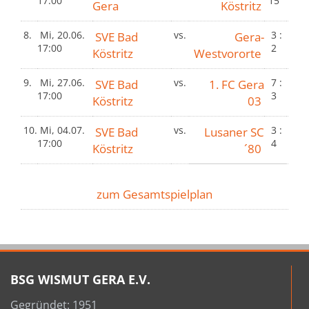
17:00
15
Gera
Köstritz
8.
Mi, 20.06.
SVE Bad
vs.
Gera-
3 :
17:00
2
Köstritz
Westvororte
9.
Mi, 27.06.
SVE Bad
vs.
1. FC Gera
7 :
17:00
3
Köstritz
03
10.
Mi, 04.07.
SVE Bad
vs.
Lusaner SC
3 :
17:00
4
Köstritz
´80
zum Gesamtspielplan
BSG WISMUT GERA E.V.
Gegründet: 1951