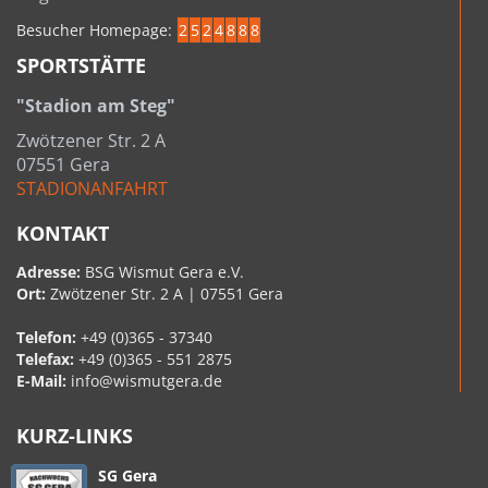
Besucher Homepage:
2
5
2
4
8
8
8
SPORTSTÄTTE
"Stadion am Steg"
Zwötzener Str. 2 A
07551 Gera
STADIONANFAHRT
KONTAKT
Adresse:
BSG Wismut Gera e.V.
Ort:
Zwötzener Str. 2 A | 07551 Gera
Telefon:
+49 (0)365 - 37340
Telefax:
+49 (0)365 - 551 2875
E-Mail:
info@wismutgera.de
KURZ-LINKS
SG Gera