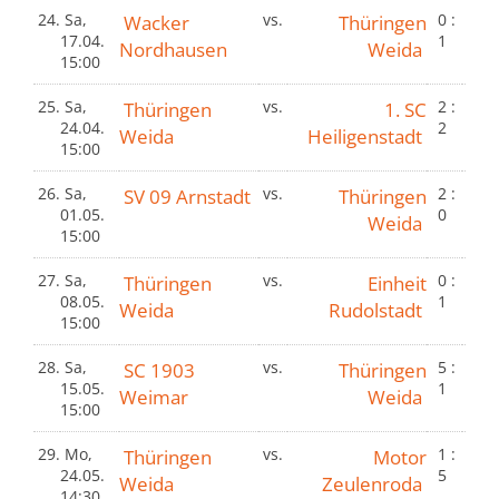
24.
Sa,
Wacker
vs.
Thüringen
0 :
17.04.
1
Nordhausen
Weida
15:00
25.
Sa,
Thüringen
vs.
1. SC
2 :
24.04.
2
Weida
Heiligenstadt
15:00
26.
Sa,
SV 09 Arnstadt
vs.
Thüringen
2 :
01.05.
0
Weida
15:00
27.
Sa,
Thüringen
vs.
Einheit
0 :
08.05.
1
Weida
Rudolstadt
15:00
28.
Sa,
SC 1903
vs.
Thüringen
5 :
15.05.
1
Weimar
Weida
15:00
29.
Mo,
Thüringen
vs.
Motor
1 :
24.05.
5
Weida
Zeulenroda
14:30