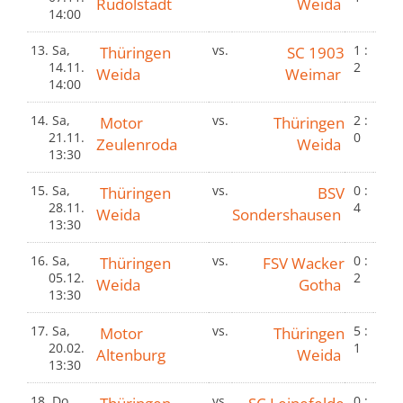
Rudolstadt
Weida
14:00
13.
Sa,
Thüringen
vs.
SC 1903
1 :
14.11.
2
Weida
Weimar
14:00
14.
Sa,
Motor
vs.
Thüringen
2 :
21.11.
0
Zeulenroda
Weida
13:30
15.
Sa,
Thüringen
vs.
BSV
0 :
28.11.
4
Weida
Sondershausen
13:30
16.
Sa,
Thüringen
vs.
FSV Wacker
0 :
05.12.
2
Weida
Gotha
13:30
17.
Sa,
Motor
vs.
Thüringen
5 :
20.02.
1
Altenburg
Weida
13:30
18.
Do,
vs.
0 :