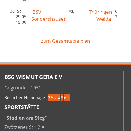
30.
Sa,
BSV
vs.
Thüringen
6 :
29.05.
3
Sondershausen
Weida
15:00
zum Gesamtspielplan
BSG WISMUT GERA E.V.
Gegründet: 1951
Besucher Homepage:
2
5
2
4
8
6
2
SPORTSTÄTTE
"Stadion am Steg"
Zwötzener Str. 2 A