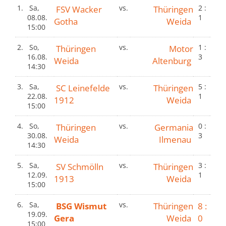
1.
Sa,
FSV Wacker
vs.
Thüringen
2 :
08.08.
1
Gotha
Weida
15:00
2.
So,
Thüringen
vs.
Motor
1 :
16.08.
3
Weida
Altenburg
14:30
3.
Sa,
SC Leinefelde
vs.
Thüringen
5 :
22.08.
1
1912
Weida
15:00
4.
So,
Thüringen
vs.
Germania
0 :
30.08.
3
Weida
Ilmenau
14:30
5.
Sa,
SV Schmölln
vs.
Thüringen
3 :
12.09.
1
1913
Weida
15:00
6.
Sa,
BSG Wismut
vs.
Thüringen
8 :
19.09.
Gera
Weida
0
15:00