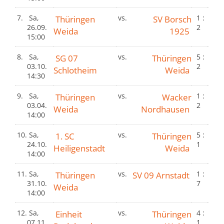
7.
Sa,
Thüringen
vs.
SV Borsch
1 :
26.09.
2
Weida
1925
15:00
8.
Sa,
SG 07
vs.
Thüringen
5 :
03.10.
2
Schlotheim
Weida
14:30
9.
Sa,
Thüringen
vs.
Wacker
1 :
03.04.
2
Weida
Nordhausen
14:00
10.
Sa,
1. SC
vs.
Thüringen
5 :
24.10.
1
Heiligenstadt
Weida
14:00
11.
Sa,
Thüringen
vs.
SV 09 Arnstadt
1 :
31.10.
7
Weida
14:00
12.
Sa,
Einheit
vs.
Thüringen
4 :
07.11.
1