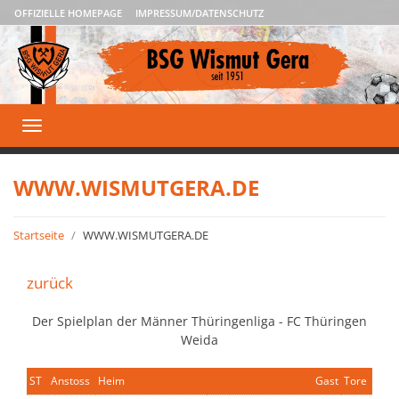
OFFIZIELLE HOMEPAGE
IMPRESSUM/DATENSCHUTZ
Toggle
navigation
WWW.WISMUTGERA.DE
Startseite
WWW.WISMUTGERA.DE
zurück
Der Spielplan der Männer Thüringenliga - FC Thüringen
Weida
ST
Anstoss
Heim
Gast
Tore