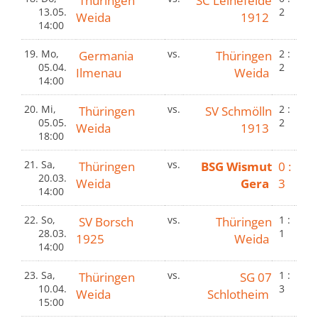
Thüringen
SC Leinefelde
13.05.
2
Weida
1912
14:00
19.
Mo,
Germania
vs.
Thüringen
2 :
05.04.
2
Ilmenau
Weida
14:00
20.
Mi,
Thüringen
vs.
SV Schmölln
2 :
05.05.
2
Weida
1913
18:00
21.
Sa,
Thüringen
vs.
BSG Wismut
0 :
20.03.
Weida
Gera
3
14:00
22.
So,
SV Borsch
vs.
Thüringen
1 :
28.03.
1
1925
Weida
14:00
23.
Sa,
Thüringen
vs.
SG 07
1 :
10.04.
3
Weida
Schlotheim
15:00