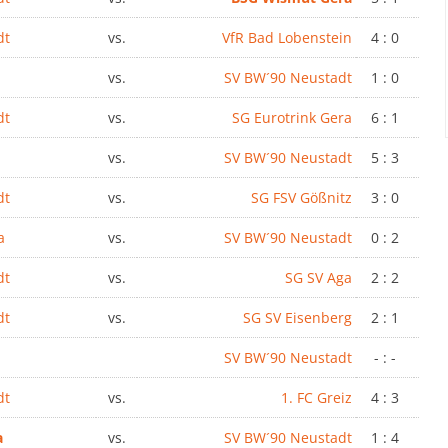
dt
vs.
VfR Bad Lobenstein
4 : 0
vs.
SV BW´90 Neustadt
1 : 0
dt
vs.
SG Eurotrink Gera
6 : 1
vs.
SV BW´90 Neustadt
5 : 3
dt
vs.
SG FSV Gößnitz
3 : 0
a
vs.
SV BW´90 Neustadt
0 : 2
dt
vs.
SG SV Aga
2 : 2
dt
vs.
SG SV Eisenberg
2 : 1
SV BW´90 Neustadt
- : -
dt
vs.
1. FC Greiz
4 : 3
a
vs.
SV BW´90 Neustadt
1 : 4