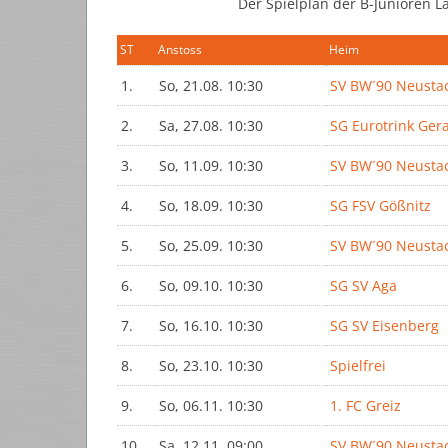
Der Spielplan der B-Junioren L
ST
Anstoss
Heim
1.
So, 21.08. 10:30
SV BW´90 Neusta
2.
Sa, 27.08. 10:30
SG Eurotrink Ger
3.
So, 11.09. 10:30
SV BW´90 Neusta
4.
So, 18.09. 10:30
SG FSV Gößnitz
5.
So, 25.09. 10:30
SV BW´90 Neusta
6.
So, 09.10. 10:30
SG SV Aga
7.
So, 16.10. 10:30
SG SV Eisenberg
8.
So, 23.10. 10:30
Spielfrei
9.
So, 06.11. 10:30
1. FC Greiz
10.
Sa, 12.11. 09:00
SV BW´90 Neusta