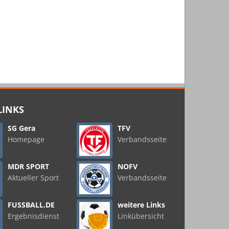
LINKS
SG Gera
TFV
Homepage
Verbandsseite
MDR SPORT
NOFV
Aktueller Sport
Verbandsseite
FUSSBALL.DE
weitere Links
Ergebnisdienst
Linkübersicht