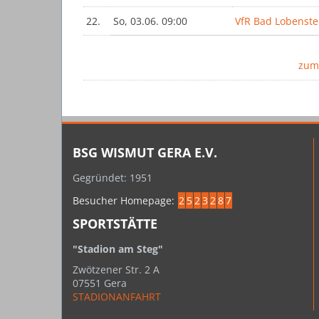
22.
So, 03.06. 09:00
VfR Bad Lobenste
zum
BSG WISMUT GERA E.V.
Gegründet: 1951
Besucher Homepage:
2
5
2
3
2
8
7
SPORTSTÄTTE
"Stadion am Steg"
Zwötzener Str. 2 A
07551 Gera
STADIONANFAHRT