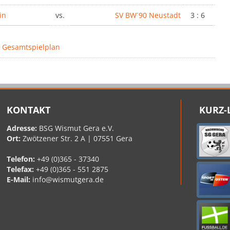
in
vs.
SV BW´90 Neustadt
3 : 6
 Gesamtspielplan
KONTAKT
KURZ-
Adresse:
BSG Wismut Gera e.V.
Ort:
Zwötzener Str. 2 A | 07551 Gera
Telefon:
+49 (0)365 - 37340
Telefax:
+49 (0)365 - 551 2875
E-Mail:
info@wismutgera.de