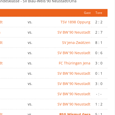
andesklasse - SV Blau-Weiß´90 Neustadt/Orla
Gast
Tore
dt
vs.
TSV 1898 Oppurg
2 : 2
a
vs.
SV BW´90 Neustadt
2 : 7
dt
vs.
SV Jena-Zwätzen
8 : 1
vs.
SV BW´90 Neustadt
0 : 6
dt
vs.
FC Thüringen Jena
3 : 0
vs.
SV BW´90 Neustadt
0 : 1
vs.
SV BW´90 Neustadt
3 : 0
SV BW´90 Neustadt
- : -
vs.
SV BW´90 Neustadt
1 : 2
dt
vs.
BSG Wismut Gera
5 : 1