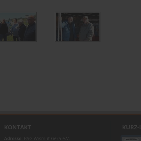
KONTAKT
KURZ-
Adresse:
BSG Wismut Gera e.V.