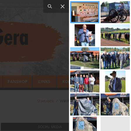
TES UPDATE: 08.08.2026 10:17
FANSHOP
LINKS
KONTAKT
Startseite
WWW.WISMUTGERA.DE
SOCIAL MEDIA