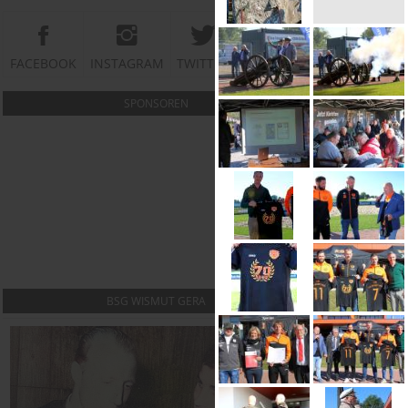
FACEBOOK
INSTAGRAM
TWITTER
YOUTUBE
SPONSOREN
BSG WISMUT GERA