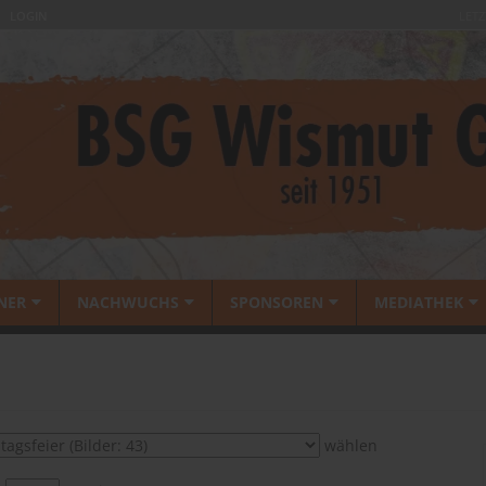
LOGIN
LETZ
NER
NACHWUCHS
SPONSOREN
MEDIATHEK
wählen