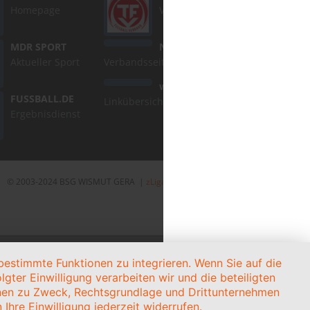
Homepage
Verbandsseite
MDR SPORT
NOFV
Aktueller Sport
Verbandsseite
weitere Links
FUSSBALL.DE
Linkübersicht
Ergebnisdienst
© 2003-2024 BSG WISMUT GERA |
zLiga-Vereinshomepage
estimmte Funktionen zu integrieren. Wenn Sie auf die
gter Einwilligung verarbeiten wir und die beteiligten
onen zu Zweck, Rechtsgrundlage und Drittunternehmen
Ihre Einwilligung jederzeit widerrufen.