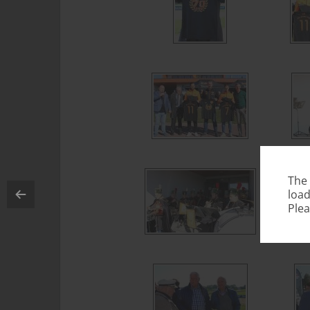
The
load
Plea