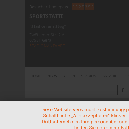
Besucher Homepage:
2
5
2
5
3
5
5
SPORTSTÄTTE
"Stadion am Steg"
Zwötzener Str. 2 A
07551 Gera
STADIONANFAHRT
HOME
NEWS
VEREIN
STADION
ANFAHRT
SP
Diese Website verwendet zustimmungspfl
Schaltfläche „Alle akzeptieren“ klicken
Drittunternehmen Ihre personenbezogen
finden Sie unter dem Butt