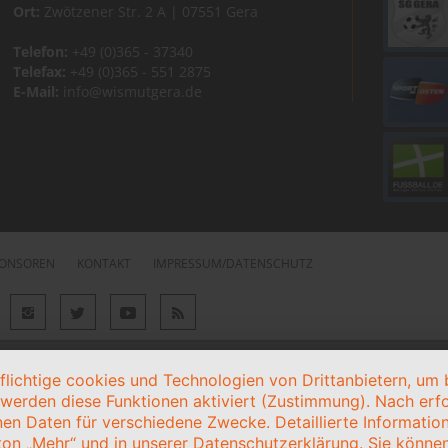
Ort:
Zwötzener Str. 2 A | 07551 Gera
Telefon:
+49 (0)365 - 37340
Telefax:
+49 (0)365 - 551 2875
E-Mail:
info@wismutgera.de
ONSOREN
KONTAKT
IMPRESSUM/DATENSCHUTZ
ichtige cookies und Technologien von Drittanbietern, um b
, werden diese Funktionen aktiviert (Zustimmung). Nach erfol
en Daten für verschiedene Zwecke. Detaillierte Informati
on „Mehr“ und in unserer Datenschutzerklärung. Sie können 