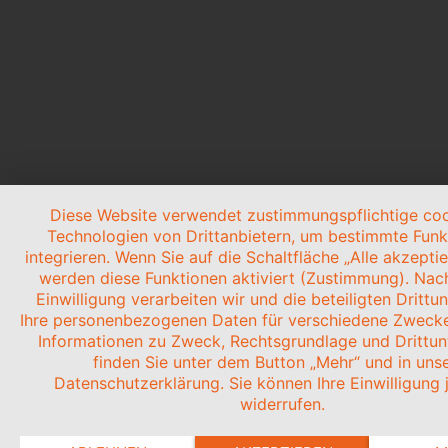
Diese Website verwendet zustimmungspflichtige co
Technologien von Drittanbietern, um bestimmte Funk
integrieren. Wenn Sie auf die Schaltfläche „Alle akzeptie
werden diese Funktionen aktiviert (Zustimmung). Nach
Einwilligung verarbeiten wir und die beteiligten Dritt
Ihre personenbezogenen Daten für verschiedene Zwecke.
Informationen zu Zweck, Rechtsgrundlage und Drittu
finden Sie unter dem Button „Mehr“ und in uns
Datenschutzerklärung. Sie können Ihre Einwilligung 
widerrufen.