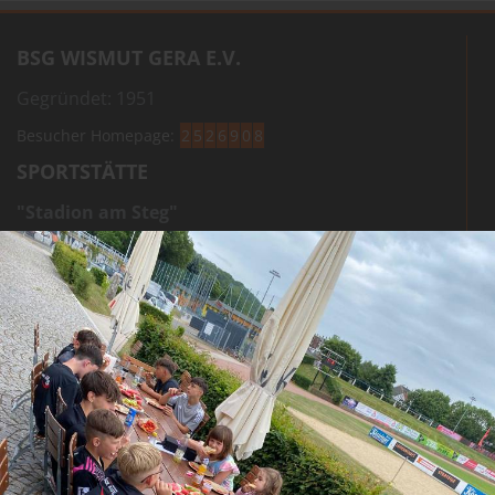
BSG WISMUT GERA E.V.
Gegründet: 1951
Besucher Homepage:
2
5
2
6
9
0
8
SPORTSTÄTTE
"Stadion am Steg"
Zwötzener Str. 2 A
07551 Gera
STADIONANFAHRT
KONTAKT
Adresse:
BSG Wismut Gera e.V.
Ort:
Zwötzener Str. 2 A | 07551 Gera
Telefon:
+49 (0)365 - 37340
Telefax:
+49 (0)365 - 551 2875
E-Mail:
info@wismutgera.de