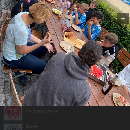
KURZ-LINKS
SG Gera
Homepage
MDR SPORT
Aktueller Sport
FUSSBALL.DE
Ergebnisdienst
TFV
Verbandsseite
NOFV