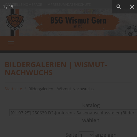
OFFIZIELLE HOMEPAGE
IMPRESSUM/DATENSCHUTZ
1
/
18
Toggle
navigation
BILDERGALERIEN | WISMUT-
NACHWUCHS
Startseite
Bildergalerien | Wismut-Nachwuchs
Katalog
wählen
Seite
anzeigen