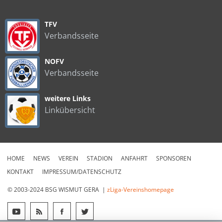
TFV
Verbandsseite
NOFV
Verbandsseite
weitere Links
Linkübersicht
HOME
NEWS
VEREIN
STADION
ANFAHRT
SPONSOREN
KONTAKT
IMPRESSUM/DATENSCHUTZ
© 2003-2024 BSG WISMUT GERA |
zLiga-Vereinshomepage