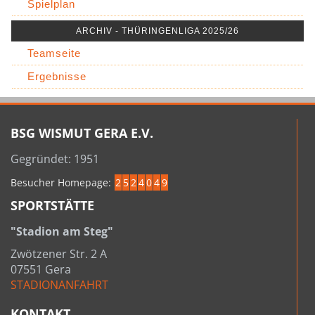
Spielplan
ARCHIV - THÜRINGENLIGA 2025/26
Teamseite
Ergebnisse
BSG WISMUT GERA E.V.
Gegründet: 1951
Besucher Homepage:
2
5
2
4
0
4
9
SPORTSTÄTTE
"Stadion am Steg"
Zwötzener Str. 2 A
07551 Gera
STADIONANFAHRT
KONTAKT