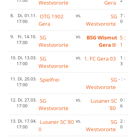
17:00
2
Westvororte
Gera
8.
Di, 01.11.
OTG 1902
vs.
SG
7 :
17:00
0
Gera
Westvororte
9.
Fr, 14.10.
SG
vs.
BSG Wismut
5 :
17:00
Westvororte
Gera II
1
10.
Di, 13.03.
SG
vs.
1. FC Gera 03
1 :
17:00
3
Westvororte
11.
Di, 20.03.
Spielfrei
SG
- : -
17:00
Westvororte
12.
Di, 27.03.
SG
vs.
Lusaner SC
0 :
17:00
6
Westvororte
´80
13.
Di, 17.04.
Lusaner SC´80
vs.
SG
2 :
17:00
0
II
Westvororte