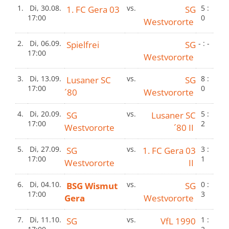
1.
Di, 30.08.
1. FC Gera 03
vs.
SG
5 :
17:00
0
Westvororte
2.
Di, 06.09.
Spielfrei
SG
- : -
17:00
Westvororte
3.
Di, 13.09.
Lusaner SC
vs.
SG
8 :
17:00
0
´80
Westvororte
4.
Di, 20.09.
SG
vs.
Lusaner SC
5 :
17:00
2
Westvororte
´80 II
5.
Di, 27.09.
SG
vs.
1. FC Gera 03
3 :
17:00
1
Westvororte
II
6.
Di, 04.10.
BSG Wismut
vs.
SG
0 :
17:00
3
Gera
Westvororte
7.
Di, 11.10.
SG
vs.
VfL 1990
1 :