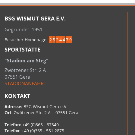
BSG WISMUT GERA E.V.
Gegründet: 1951
Besucher Homepage:
2
5
2
4
4
7
9
SPORTSTÄTTE
"Stadion am Steg"
Zwötzener Str. 2 A
07551 Gera
STADIONANFAHRT
KONTAKT
Adresse:
BSG Wismut Gera e.V.
Ort:
Zwötzener Str. 2 A | 07551 Gera
Telefon:
+49 (0)365 - 37340
Telefax:
+49 (0)365 - 551 2875