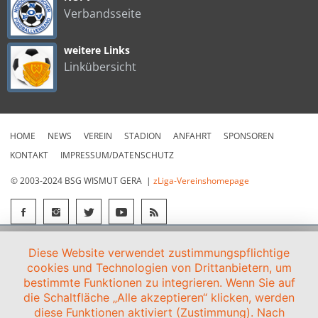
Verbandsseite
weitere Links
Linkübersicht
HOME
NEWS
VEREIN
STADION
ANFAHRT
SPONSOREN
KONTAKT
IMPRESSUM/DATENSCHUTZ
© 2003-2024 BSG WISMUT GERA |
zLiga-Vereinshomepage
Diese Website verwendet zustimmungspflichtige
cookies und Technologien von Drittanbietern, um
bestimmte Funktionen zu integrieren. Wenn Sie auf
die Schaltfläche „Alle akzeptieren“ klicken, werden
diese Funktionen aktiviert (Zustimmung). Nach