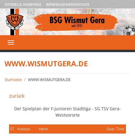
OFFIZIELLE HOMEPAGE
IMPRESSUM/DATENSCHUTZ
Toggle
navigation
WWW.WISMUTGERA.DE
Startseite
WWW.WISMUTGERA.DE
zurück
Der Spielplan der F-Junioren Stadtliga - SG TSV Gera-
Westvororte
ST
Anstoss
Heim
Gast
Tore