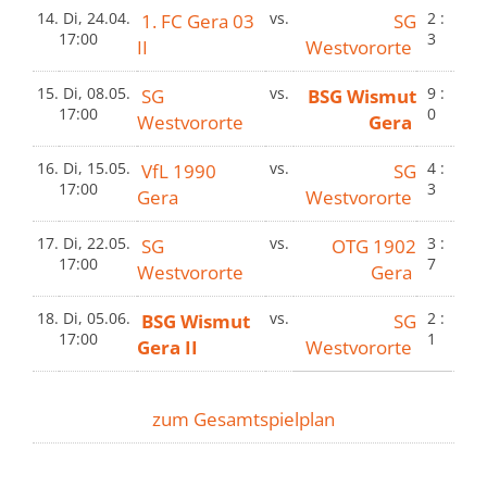
14.
Di, 24.04.
1. FC Gera 03
vs.
SG
2 :
17:00
3
II
Westvororte
15.
Di, 08.05.
SG
vs.
BSG Wismut
9 :
17:00
0
Westvororte
Gera
16.
Di, 15.05.
VfL 1990
vs.
SG
4 :
17:00
3
Gera
Westvororte
17.
Di, 22.05.
SG
vs.
OTG 1902
3 :
17:00
7
Westvororte
Gera
18.
Di, 05.06.
BSG Wismut
vs.
SG
2 :
17:00
1
Gera II
Westvororte
zum Gesamtspielplan