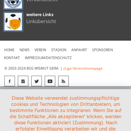
weitere Links
Linkübersicht
HOME
NEWS
VEREIN
STADION
ANFAHRT
SPONSOREN
KONTAKT
IMPRESSUM/DATENSCHUTZ
© 2003-2024 BSG WISMUT GERA |
zLiga-Vereinshomepage
Diese Website verwendet zustimmungspflichtige
cookies und Technologien von Drittanbietern, um
bestimmte Funktionen zu integrieren. Wenn Sie auf
die Schaltfläche „Alle akzeptieren“ klicken, werden
diese Funktionen aktiviert (Zustimmung). Nach
erfolgter Einwilligung verarbeiten wir und die