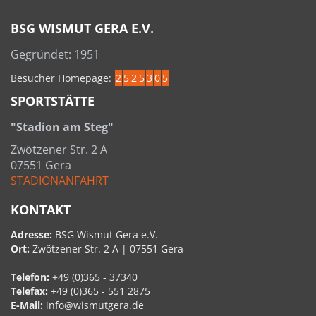
BSG WISMUT GERA E.V.
Gegründet: 1951
Besucher Homepage:
2
5
2
5
3
0
5
SPORTSTÄTTE
"Stadion am Steg"
Zwötzener Str. 2 A
07551 Gera
STADIONANFAHRT
KONTAKT
Adresse:
BSG Wismut Gera e.V.
Ort:
Zwötzener Str. 2 A | 07551 Gera
Telefon:
+49 (0)365 - 37340
Telefax:
+49 (0)365 - 551 2875
E-Mail:
info@wismutgera.de