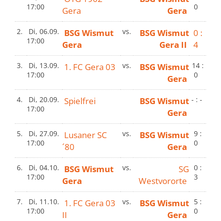
17:00
0
Gera
Gera
2.
Di, 06.09.
BSG Wismut
vs.
BSG Wismut
0 :
17:00
Gera
Gera II
4
3.
Di, 13.09.
1. FC Gera 03
vs.
BSG Wismut
14 :
17:00
0
Gera
4.
Di, 20.09.
Spielfrei
BSG Wismut
- : -
17:00
Gera
5.
Di, 27.09.
Lusaner SC
vs.
BSG Wismut
9 :
17:00
0
´80
Gera
6.
Di, 04.10.
BSG Wismut
vs.
SG
0 :
17:00
3
Gera
Westvororte
7.
Di, 11.10.
1. FC Gera 03
vs.
BSG Wismut
5 :
17:00
0
II
Gera