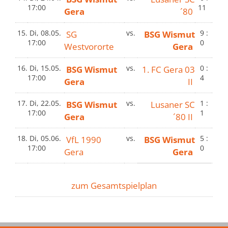
17:00
11
Gera
´80
15.
Di, 08.05.
SG
vs.
BSG Wismut
9 :
17:00
0
Westvororte
Gera
16.
Di, 15.05.
BSG Wismut
vs.
1. FC Gera 03
0 :
17:00
4
Gera
II
17.
Di, 22.05.
BSG Wismut
vs.
Lusaner SC
1 :
17:00
1
Gera
´80 II
18.
Di, 05.06.
VfL 1990
vs.
BSG Wismut
5 :
17:00
0
Gera
Gera
zum Gesamtspielplan