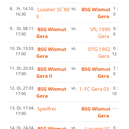
8.
Fr, 14.10.
Lusaner SC´80
vs.
BSG Wismut
1 :
16:30
0
II
Gera
9.
Di, 08.11.
BSG Wismut
vs.
VfL 1990
0 :
17:00
6
Gera
Gera
10.
Di, 13.03.
BSG Wismut
vs.
OTG 1902
0 :
17:00
12
Gera
Gera
11.
Di, 20.03.
BSG Wismut
vs.
BSG Wismut
7 :
17:00
0
Gera II
Gera
12.
Di, 27.03.
BSG Wismut
vs.
1. FC Gera 03
0 :
17:00
10
Gera
13.
Di, 17.04.
Spielfrei
BSG Wismut
- : -
17:00
Gera
14.
Di, 24.04.
BSG Wismut
vs.
Lusaner SC
0 :