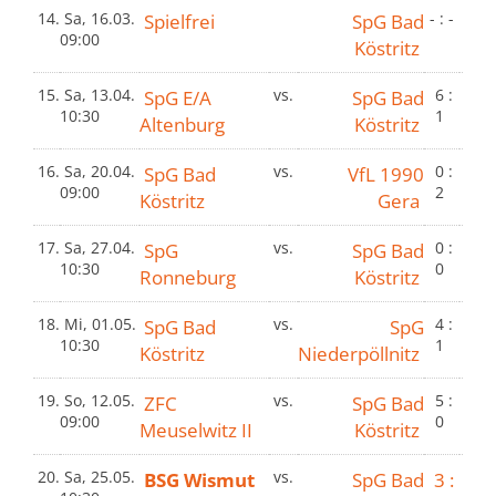
14.
Sa, 16.03.
Spielfrei
SpG Bad
- : -
09:00
Köstritz
15.
Sa, 13.04.
SpG E/A
vs.
SpG Bad
6 :
10:30
1
Altenburg
Köstritz
16.
Sa, 20.04.
SpG Bad
vs.
VfL 1990
0 :
09:00
2
Köstritz
Gera
17.
Sa, 27.04.
SpG
vs.
SpG Bad
0 :
10:30
0
Ronneburg
Köstritz
18.
Mi, 01.05.
SpG Bad
vs.
SpG
4 :
10:30
1
Köstritz
Niederpöllnitz
19.
So, 12.05.
ZFC
vs.
SpG Bad
5 :
09:00
0
Meuselwitz II
Köstritz
20.
Sa, 25.05.
BSG Wismut
vs.
SpG Bad
3 :