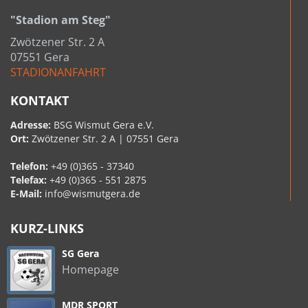
"Stadion am Steg"
Zwötzener Str. 2 A
07551 Gera
STADIONANFAHRT
KONTAKT
Adresse:
BSG Wismut Gera e.V.
Ort:
Zwötzener Str. 2 A | 07551 Gera
Telefon:
+49 (0)365 - 37340
Telefax:
+49 (0)365 - 551 2875
E-Mail:
info@wismutgera.de
KURZ-LINKS
SG Gera
Homepage
MDR SPORT