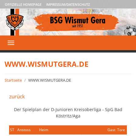
OFFIZIELLE HOMEPAGE
IMPRESSUM/DATENSCHUTZ
Toggle
navigation
WWW.WISMUTGERA.DE
Startseite
WWW.WISMUTGERA.DE
zurück
Der Spielplan der D-Junioren Kreisoberliga - SpG Bad
Köstritz/Aga
ST
Anstoss
Heim
Gast
Tore