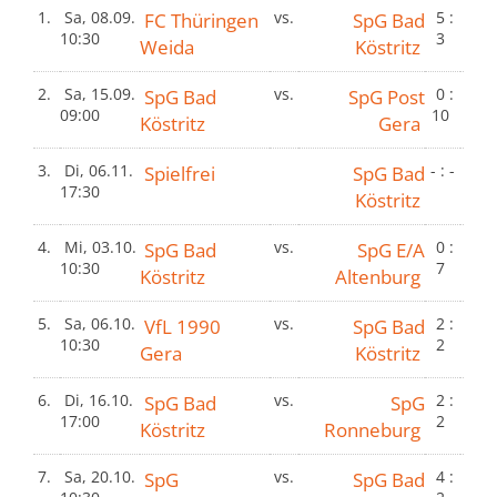
1.
Sa, 08.09.
FC Thüringen
vs.
SpG Bad
5 :
10:30
3
Weida
Köstritz
2.
Sa, 15.09.
SpG Bad
vs.
SpG Post
0 :
09:00
10
Köstritz
Gera
3.
Di, 06.11.
Spielfrei
SpG Bad
- : -
17:30
Köstritz
4.
Mi, 03.10.
SpG Bad
vs.
SpG E/A
0 :
10:30
7
Köstritz
Altenburg
5.
Sa, 06.10.
VfL 1990
vs.
SpG Bad
2 :
10:30
2
Gera
Köstritz
6.
Di, 16.10.
SpG Bad
vs.
SpG
2 :
17:00
2
Köstritz
Ronneburg
7.
Sa, 20.10.
SpG
vs.
SpG Bad
4 :