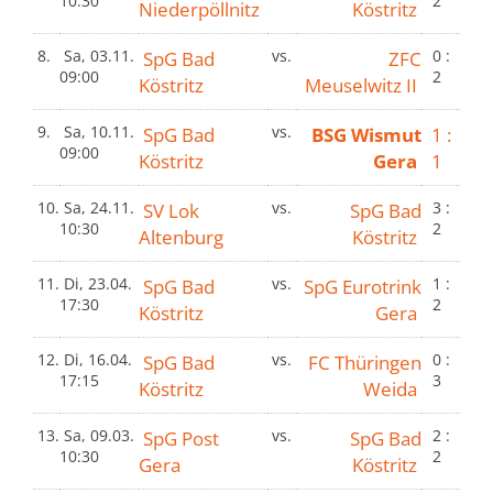
10:30
2
Niederpöllnitz
Köstritz
8.
Sa, 03.11.
SpG Bad
vs.
ZFC
0 :
09:00
2
Köstritz
Meuselwitz II
9.
Sa, 10.11.
SpG Bad
vs.
BSG Wismut
1 :
09:00
Köstritz
Gera
1
10.
Sa, 24.11.
SV Lok
vs.
SpG Bad
3 :
10:30
2
Altenburg
Köstritz
11.
Di, 23.04.
SpG Bad
vs.
SpG Eurotrink
1 :
17:30
2
Köstritz
Gera
12.
Di, 16.04.
SpG Bad
vs.
FC Thüringen
0 :
17:15
3
Köstritz
Weida
13.
Sa, 09.03.
SpG Post
vs.
SpG Bad
2 :
10:30
2
Gera
Köstritz