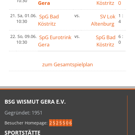
10:30
Gera
Köstritz
0
21.
Sa, 01.06.
SpG Bad
vs.
SV Lok
1 :
10:30
4
Köstritz
Altenburg
22.
So, 09.06.
SpG Eurotrink
vs.
SpG Bad
6 :
10:30
0
Gera
Köstritz
zum Gesamtspielplan
BSG WISMUT GERA E.V.
Gegründet: 1951
Besucher Homepage:
2
5
2
5
5
0
6
SPORTSTÄTTE