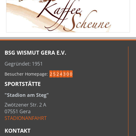
BSG WISMUT GERA E.V.
Gegründet: 1951
Besucher Homepage:
2
5
2
4
3
0
0
SPORTSTÄTTE
"Stadion am Steg"
Zwötzener Str. 2 A
07551 Gera
STADIONANFAHRT
KONTAKT