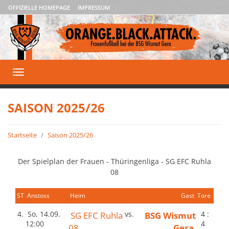
OFFIZIELLE HOMEPAGE
IMPRESSUM
Toggle
navigation
SAISON 2025/26
Startseite
Saison 2025/26
Der Spielplan der Frauen - Thüringenliga - SG EFC Ruhla
08
ST
Anstoss
Heim
Gast
Tore
4.
So, 14.09.
SG EFC Ruhla
vs.
BSG Wismut
4 :
12:00
4
08
Gera