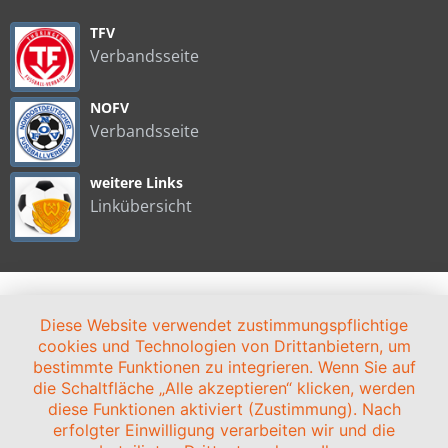
TFV
Verbandsseite
NOFV
Verbandsseite
weitere Links
Linkübersicht
HOME
NEWS
VEREIN
STADION
ANFAHRT
SPONSOREN
Diese Website verwendet zustimmungspflichtige
KONTAKT
IMPRESSUM/DATENSCHUTZ
cookies und Technologien von Drittanbietern, um
bestimmte Funktionen zu integrieren. Wenn Sie auf
© 2003-2024 BSG WISMUT GERA |
zLiga-Vereinshomepage
die Schaltfläche „Alle akzeptieren“ klicken, werden
diese Funktionen aktiviert (Zustimmung). Nach
erfolgter Einwilligung verarbeiten wir und die