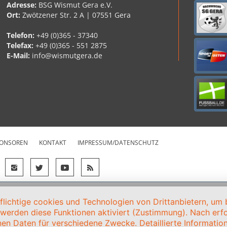
Adresse:
BSG Wismut Gera e.V.
Ort:
Zwötzener Str. 2 A | 07551 Gera
Telefon:
+49 (0)365 - 37340
Telefax:
+49 (0)365 - 551 2875
E-Mail:
info@wismutgera.de
ONSOREN
KONTAKT
IMPRESSUM/DATENSCHUTZ
ichtige cookies und Technologien von Drittanbietern, um b
, werden diese Funktionen aktiviert (Zustimmung). Nach erfol
en Daten für verschiedene Zwecke. Detaillierte Informati