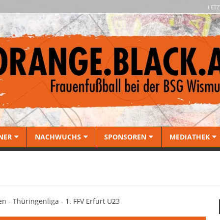
LETZ
NER
NACHWUCHS
SPONSOREN
MEDIATHEK
n - Thüringenliga - 1. FFV Erfurt U23