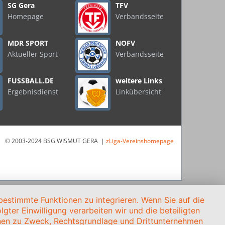
SG Gera
TFV
Homepage
Verbandsseite
MDR SPORT
NOFV
Aktueller Sport
Verbandsseite
FUSSBALL.DE
weitere Links
Ergebnisdienst
Linkübersicht
© 2003-2024 BSG WISMUT GERA |
zLiga-Vereinshomepage
estimmte Funktionen zu integrieren. Wenn Sie auf die
gter Einwilligung verarbeiten wir und die beteiligten
onen zu Zweck, Rechtsgrundlage und Drittunternehmen