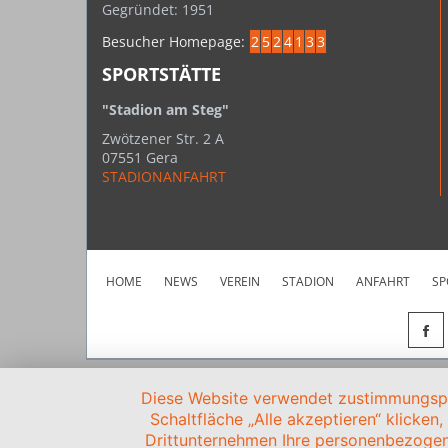
Gegründet: 1951
Besucher Homepage:
2
5
2
4
1
3
3
SPORTSTÄTTE
"Stadion am Steg"
Zwötzener Str. 2 A
07551 Gera
STADIONANFAHRT
HOME
NEWS
VEREIN
STADION
ANFAHRT
SP
Diese Website verwendet zustimmungspfl
Schaltfläche „Alle akzeptieren“ klicken
Drittunternehmen Ihre personenbezogen