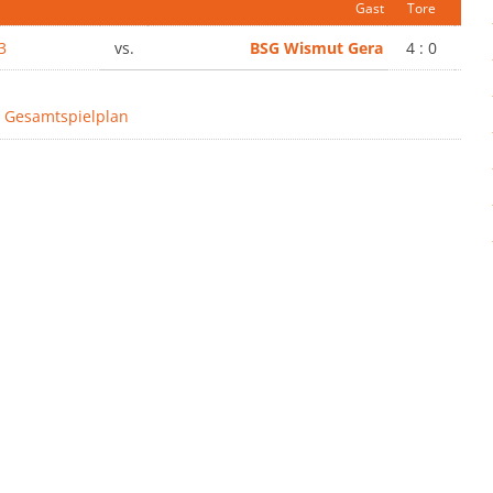
Gast
Tore
3
vs.
BSG Wismut Gera
4 : 0
 Gesamtspielplan