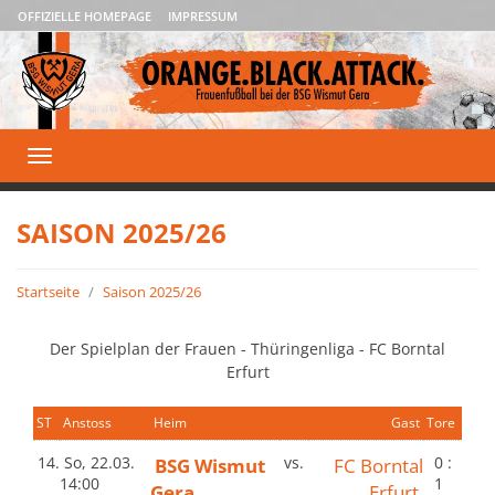
OFFIZIELLE HOMEPAGE
IMPRESSUM
Toggle
navigation
SAISON 2025/26
Startseite
Saison 2025/26
Der Spielplan der Frauen - Thüringenliga - FC Borntal
Erfurt
ST
Anstoss
Heim
Gast
Tore
14.
So, 22.03.
BSG Wismut
vs.
FC Borntal
0 :
14:00
1
Gera
Erfurt