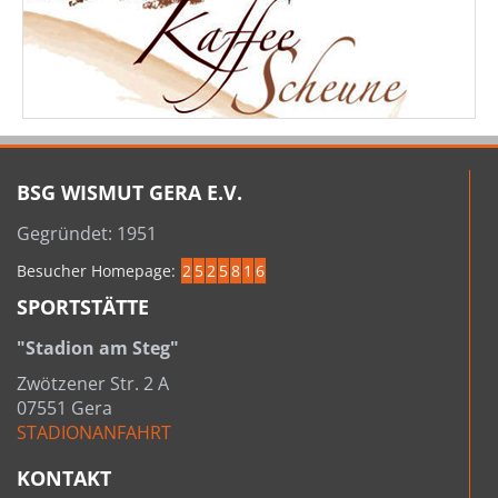
BSG WISMUT GERA E.V.
Gegründet: 1951
Besucher Homepage:
2
5
2
5
8
1
6
SPORTSTÄTTE
"Stadion am Steg"
Zwötzener Str. 2 A
07551 Gera
STADIONANFAHRT
KONTAKT