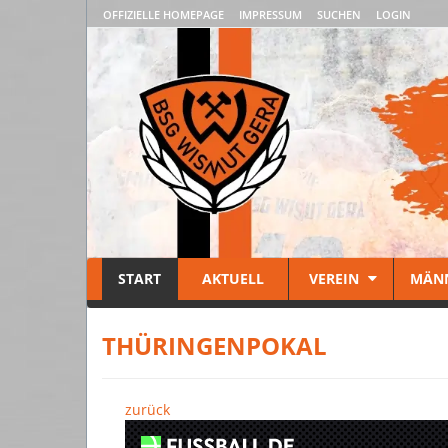
OFFIZIELLE HOMEPAGE
IMPRESSUM
SUCHEN
LOGIN
START
AKTUELL
VEREIN
MÄN
THÜRINGENPOKAL
zurück