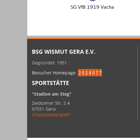
BSG WISMUT GERA E.V.
Gegründet: 1951
Besucher Homepage:
2
5
2
4
0
7
7
SPORTSTÄTTE
"Stadion am Steg"
Zwötzener Str. 2 A
07551 Gera
STADIONANFAHRT