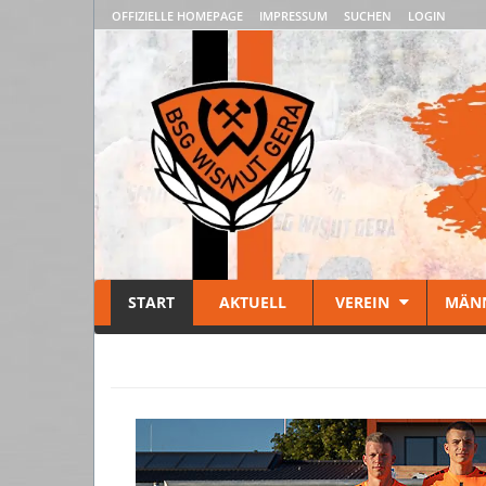
OFFIZIELLE HOMEPAGE
IMPRESSUM
SUCHEN
LOGIN
START
AKTUELL
VEREIN
MÄN