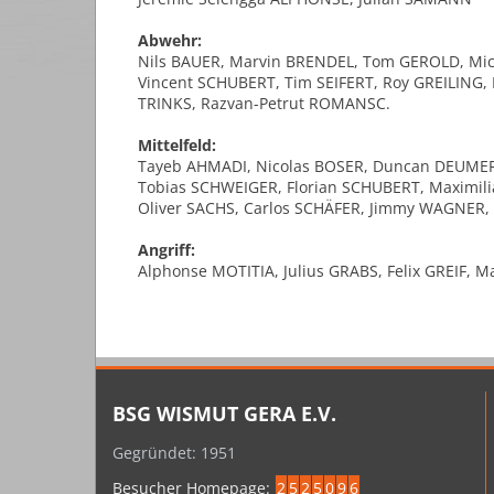
Abwehr:
Nils BAUER, Marvin BRENDEL, Tom GEROLD, Mic
Vincent SCHUBERT, Tim SEIFERT, Roy GREILING,
TRINKS, Razvan-Petrut ROMANSC.
Mittelfeld:
Tayeb AHMADI, Nicolas BOSER, Duncan DEUMER
Tobias SCHWEIGER, Florian SCHUBERT, Maximil
Oliver SACHS, Carlos SCHÄFER, Jimmy WAGNER
Angriff:
Alphonse MOTITIA, Julius GRABS, Felix GREIF, 
BSG WISMUT GERA E.V.
Gegründet: 1951
Besucher Homepage:
2
5
2
5
0
9
6