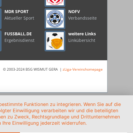
MDR SPORT
NOFV
Aktueller Sport
Verbandsseite
FUSSBALL.DE
weitere Links
Ergebnisdienst
Linkübersicht
© 2003-2024 BSG WISMUT GERA |
zLiga-Vereinshomepage
estimmte Funktionen zu integrieren. Wenn Sie auf die
gter Einwilligung verarbeiten wir und die beteiligten
onen zu Zweck, Rechtsgrundlage und Drittunternehmen
Ihre Einwilligung jederzeit widerrufen.