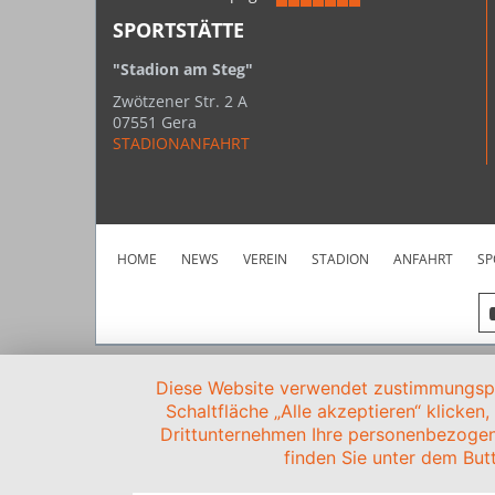
SPORTSTÄTTE
"Stadion am Steg"
Zwötzener Str. 2 A
07551 Gera
STADIONANFAHRT
HOME
NEWS
VEREIN
STADION
ANFAHRT
SP
Diese Website verwendet zustimmungspfl
Schaltfläche „Alle akzeptieren“ klicken
Drittunternehmen Ihre personenbezogen
finden Sie unter dem Butt