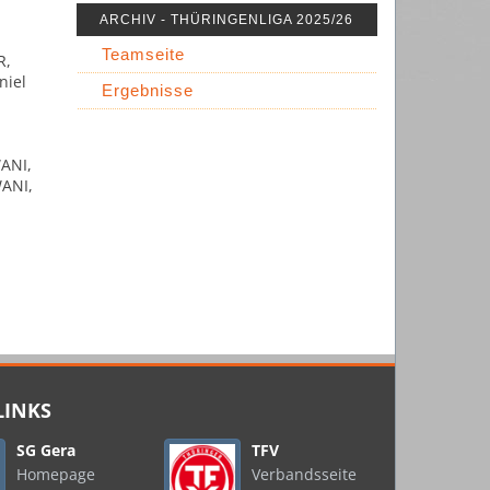
ARCHIV - THÜRINGENLIGA 2025/26
Teamseite
R,
niel
Ergebnisse
ANI,
WANI,
LINKS
SG Gera
TFV
Homepage
Verbandsseite