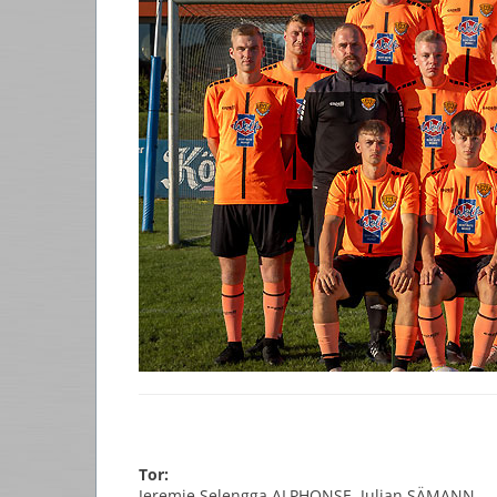
Tor:
Jeremie Selengga ALPHONSE, Julian SÄMANN