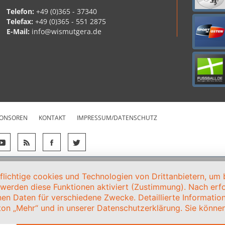
Telefon:
+49 (0)365 - 37340
Telefax:
+49 (0)365 - 551 2875
E-Mail:
info@wismutgera.de
ONSOREN
KONTAKT
IMPRESSUM/DATENSCHUTZ
ichtige cookies und Technologien von Drittanbietern, um b
, werden diese Funktionen aktiviert (Zustimmung). Nach erfol
en Daten für verschiedene Zwecke. Detaillierte Informati
on „Mehr“ und in unserer Datenschutzerklärung. Sie können 