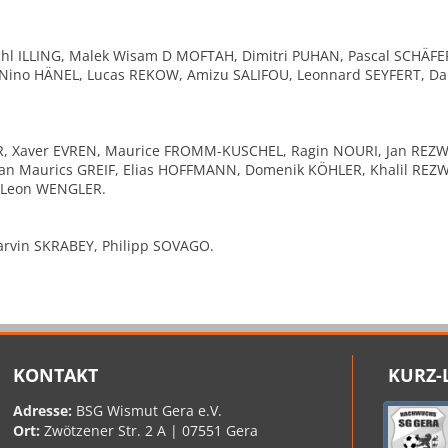
hl ILLING, Malek Wisam D MOFTAH, Dimitri PUHAN, Pascal SCHÄFE
 Nino HÄNEL, Lucas REKOW, Amizu SALIFOU, Leonnard SEYFERT, Da
, Xaver EVREN, Maurice FROMM-KUSCHEL, Ragin NOURI, Jan REZW
ian Maurics GREIF, Elias HOFFMANN, Domenik KÖHLER, Khalil REZ
, Leon WENGLER.
Marvin SKRABEY, Philipp SOVAGO.
KONTAKT
KURZ-
Adresse:
BSG Wismut Gera e.V.
Ort:
Zwötzener Str. 2 A | 07551 Gera