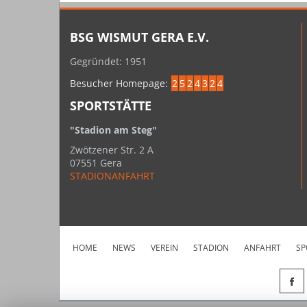
BSG WISMUT GERA E.V.
Gegründet: 1951
Besucher Homepage:
2
5
2
4
3
2
4
SPORTSTÄTTE
"Stadion am Steg"
Zwötzener Str. 2 A
07551 Gera
STADIONANFAHRT
HOME
NEWS
VEREIN
STADION
ANFAHRT
SP