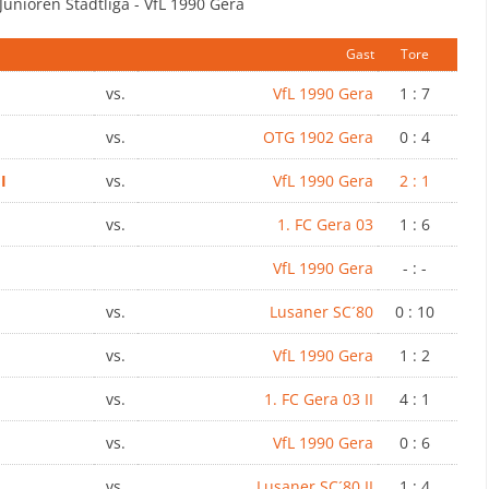
Junioren Stadtliga - VfL 1990 Gera
Gast
Tore
vs.
VfL 1990 Gera
1 : 7
vs.
OTG 1902 Gera
0 : 4
I
vs.
VfL 1990 Gera
2 : 1
vs.
1. FC Gera 03
1 : 6
VfL 1990 Gera
- : -
vs.
Lusaner SC´80
0 : 10
vs.
VfL 1990 Gera
1 : 2
vs.
1. FC Gera 03 II
4 : 1
vs.
VfL 1990 Gera
0 : 6
vs.
Lusaner SC´80 II
1 : 4