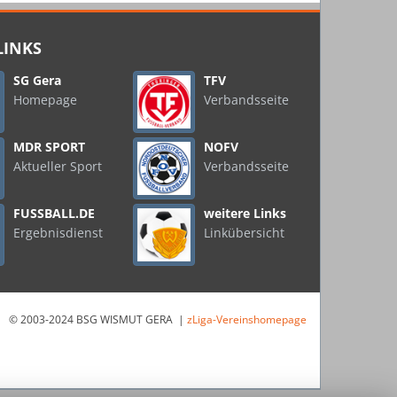
LINKS
SG Gera
TFV
Homepage
Verbandsseite
MDR SPORT
NOFV
Aktueller Sport
Verbandsseite
FUSSBALL.DE
weitere Links
Ergebnisdienst
Linkübersicht
© 2003-2024 BSG WISMUT GERA |
zLiga-Vereinshomepage