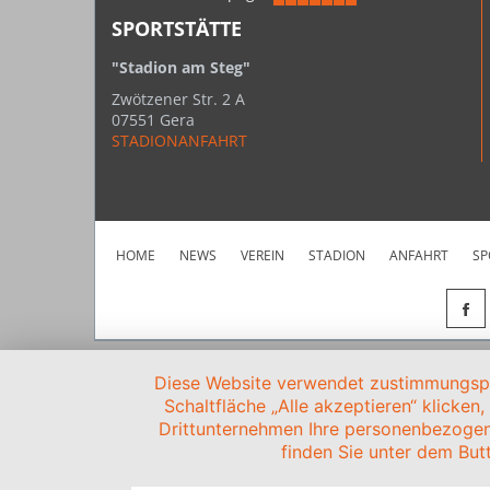
SPORTSTÄTTE
"Stadion am Steg"
Zwötzener Str. 2 A
07551 Gera
STADIONANFAHRT
HOME
NEWS
VEREIN
STADION
ANFAHRT
SP
Diese Website verwendet zustimmungspfl
Schaltfläche „Alle akzeptieren“ klicken
Drittunternehmen Ihre personenbezogen
finden Sie unter dem Butt