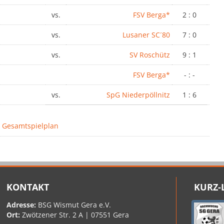
vs.
FSV Berga*
2 : 0
vs.
Lusaner SC´80
7 : 0
vs.
SV Roschütz
9 : 1
FSV Berga*
- : -
vs.
SpG Niederpöllnitz
1 : 6
 Gesamtspielplan
KONTAKT
KURZ-
Adresse:
BSG Wismut Gera e.V.
Ort:
Zwötzener Str. 2 A | 07551 Gera