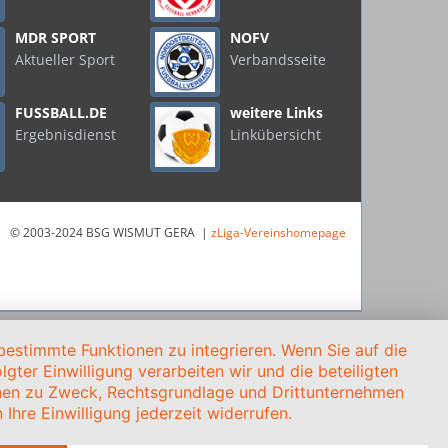
MDR SPORT
NOFV
Aktueller Sport
Verbandsseite
FUSSBALL.DE
weitere Links
Ergebnisdienst
Linkübersicht
© 2003-2024 BSG WISMUT GERA |
zLiga-Vereinshomepage
estimmte Funktionen zu integrieren. Wenn Sie auf die
gter Einwilligung verarbeiten wir und die beteiligten
onen zu Zweck, Rechtsgrundlage und Drittunternehmen
Ihre Einwilligung jederzeit widerrufen.