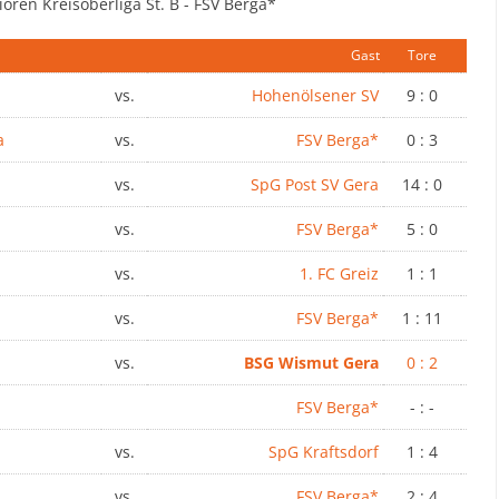
ioren Kreisoberliga St. B - FSV Berga*
Gast
Tore
vs.
Hohenölsener SV
9 : 0
a
vs.
FSV Berga*
0 : 3
vs.
SpG Post SV Gera
14 : 0
vs.
FSV Berga*
5 : 0
vs.
1. FC Greiz
1 : 1
vs.
FSV Berga*
1 : 11
vs.
BSG Wismut Gera
0 : 2
FSV Berga*
- : -
vs.
SpG Kraftsdorf
1 : 4
vs.
FSV Berga*
2 : 4