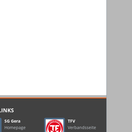
LINKS
SG Gera
TFV
Homepage
Verbandsseite