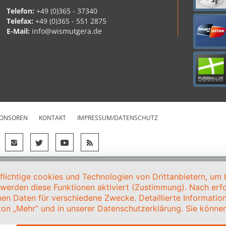
Telefon:
+49 (0)365 - 37340
Telefax:
+49 (0)365 - 551 2875
E-Mail:
info@wismutgera.de
ONSOREN
KONTAKT
IMPRESSUM/DATENSCHUTZ
ichtige cookies und Technologien von Drittanbietern, um b
, werden diese Funktionen aktiviert (Zustimmung). Nach erfol
en Daten für verschiedene Zwecke. Detaillierte Informati
on „Mehr“ und in unserer Datenschutzerklärung. Sie können 