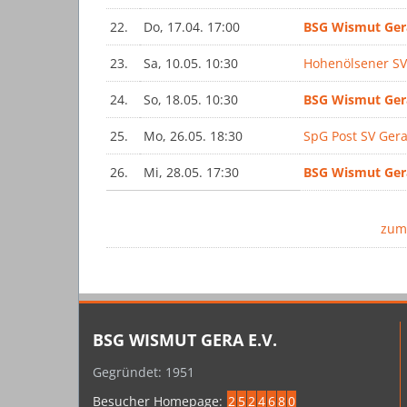
22.
Do, 17.04. 17:00
BSG Wismut Ger
23.
Sa, 10.05. 10:30
Hohenölsener S
24.
So, 18.05. 10:30
BSG Wismut Ger
25.
Mo, 26.05. 18:30
SpG Post SV Ger
26.
Mi, 28.05. 17:30
BSG Wismut Ger
zum
BSG WISMUT GERA E.V.
Gegründet: 1951
Besucher Homepage:
2
5
2
4
6
8
0