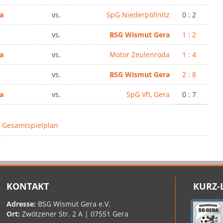
a
vs.
SpG Niederpöllnitz
0 : 2
V
vs.
BSG Wismut Gera
1 : 2
a
vs.
Motor Zeulenroda
1 : 4
a
vs.
BSG Wismut Gera
2 : 8
a
vs.
SpG VfL Gera
0 : 7
 Gesamtspielplan
KONTAKT
KURZ-
Adresse:
BSG Wismut Gera e.V.
Ort:
Zwötzener Str. 2 A | 07551 Gera