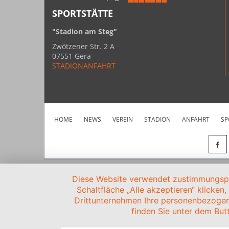
SPORTSTÄTTE
"Stadion am Steg"
Zwötzener Str. 2 A
07551 Gera
STADIONANFAHRT
HOME
NEWS
VEREIN
STADION
ANFAHRT
SP
Diese Website verwendet zustimmungspfl
Schaltfläche „Alle akzeptieren“ klicken
Drittunternehmen Ihre personenbezogen
finden Sie unter dem Butt