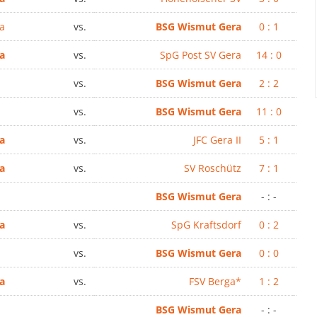
a
vs.
BSG Wismut Gera
0 : 1
a
vs.
SpG Post SV Gera
14 : 0
vs.
BSG Wismut Gera
2 : 2
vs.
BSG Wismut Gera
11 : 0
a
vs.
JFC Gera II
5 : 1
a
vs.
SV Roschütz
7 : 1
BSG Wismut Gera
- : -
a
vs.
SpG Kraftsdorf
0 : 2
vs.
BSG Wismut Gera
0 : 0
a
vs.
FSV Berga*
1 : 2
BSG Wismut Gera
- : -