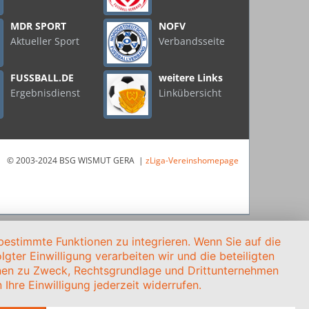
MDR SPORT
NOFV
Aktueller Sport
Verbandsseite
FUSSBALL.DE
weitere Links
Ergebnisdienst
Linkübersicht
© 2003-2024 BSG WISMUT GERA |
zLiga-Vereinshomepage
estimmte Funktionen zu integrieren. Wenn Sie auf die
gter Einwilligung verarbeiten wir und die beteiligten
onen zu Zweck, Rechtsgrundlage und Drittunternehmen
Ihre Einwilligung jederzeit widerrufen.