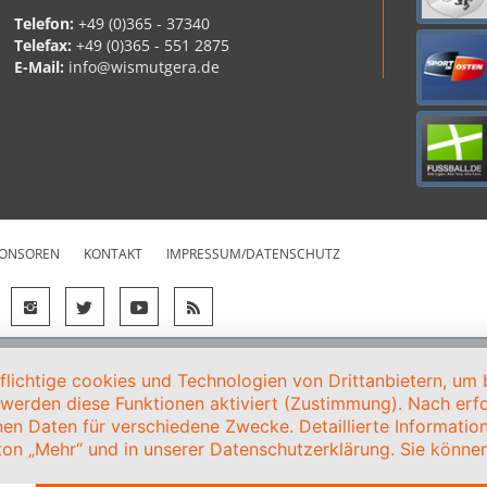
Telefon:
+49 (0)365 - 37340
Telefax:
+49 (0)365 - 551 2875
E-Mail:
info@wismutgera.de
ONSOREN
KONTAKT
IMPRESSUM/DATENSCHUTZ
ichtige cookies und Technologien von Drittanbietern, um b
, werden diese Funktionen aktiviert (Zustimmung). Nach erfol
en Daten für verschiedene Zwecke. Detaillierte Informati
on „Mehr“ und in unserer Datenschutzerklärung. Sie können 