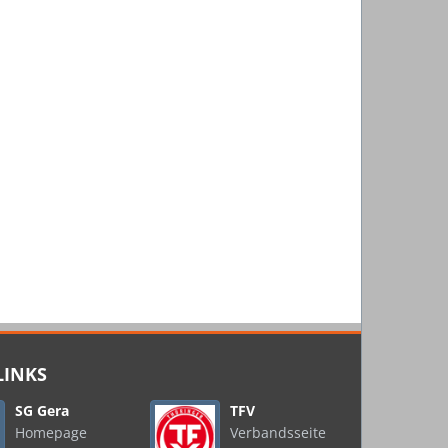
LINKS
SG Gera
TFV
Homepage
Verbandsseite