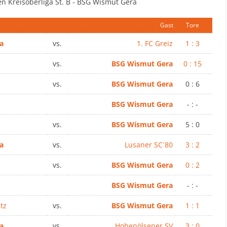
en Kreisoberliga St. B - BSG Wismut Gera
Gast
Tore
a
vs.
1. FC Greiz
1 : 3
vs.
BSG Wismut Gera
0 : 15
vs.
BSG Wismut Gera
0 : 6
BSG Wismut Gera
- : -
vs.
BSG Wismut Gera
5 : 0
a
vs.
Lusaner SC´80
3 : 2
vs.
BSG Wismut Gera
0 : 2
BSG Wismut Gera
- : -
tz
vs.
BSG Wismut Gera
1 : 1
a
vs.
Hohenölsener SV
3 : 0