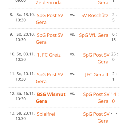
09:00
1
Zeulenroda
Gera
8.
So, 13.10.
SpG Post SV
vs.
SV Roschütz
2 :
10:30
5
Gera
9.
So, 20.10.
SpG Post SV
vs.
SpG VfL Gera
0 :
10:30
13
Gera
10.
So, 03.11.
1. FC Greiz
vs.
SpG Post SV
25 :
10:30
0
Gera
11.
So, 10.11.
SpG Post SV
vs.
JFC Gera II
2 :
10:30
1
Gera
12.
Sa, 16.11.
BSG Wismut
vs.
SpG Post SV
14 :
10:30
Gera
Gera
0
13.
Sa, 23.11.
Spielfrei
SpG Post SV
- : -
10:30
Gera