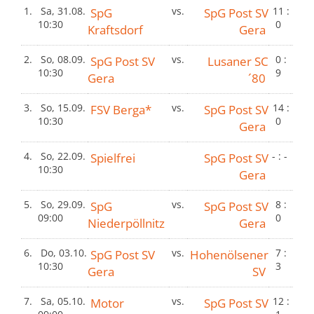
1.
Sa, 31.08.
SpG
vs.
SpG Post SV
11 :
10:30
0
Kraftsdorf
Gera
2.
So, 08.09.
SpG Post SV
vs.
Lusaner SC
0 :
10:30
9
Gera
´80
3.
So, 15.09.
FSV Berga*
vs.
SpG Post SV
14 :
10:30
0
Gera
4.
So, 22.09.
Spielfrei
SpG Post SV
- : -
10:30
Gera
5.
So, 29.09.
SpG
vs.
SpG Post SV
8 :
09:00
0
Niederpöllnitz
Gera
6.
Do, 03.10.
SpG Post SV
vs.
Hohenölsener
7 :
10:30
3
Gera
SV
7.
Sa, 05.10.
Motor
vs.
SpG Post SV
12 :