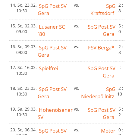
14.
So, 23.02.
SpG Post SV
vs.
SpG
2 :
10:30
8
Gera
Kraftsdorf
15.
So, 02.03.
Lusaner SC
vs.
SpG Post SV
5 :
09:00
0
´80
Gera
16.
So, 09.03.
SpG Post SV
vs.
FSV Berga*
2 :
09:00
8
Gera
17.
So, 16.03.
Spielfrei
SpG Post SV
- : -
10:30
Gera
18.
So, 23.03.
SpG Post SV
vs.
SpG
2 :
10:30
10
Gera
Niederpöllnitz
19.
Sa, 29.03.
Hohenölsener
vs.
SpG Post SV
5 :
10:30
2
SV
Gera
20.
So, 06.04.
SpG Post SV
vs.
Motor
0 :