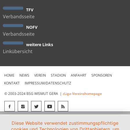
TFV
Verbandsseite
NOFV
Verbandsseite
weitere Links
Linkübersicht
HOME
NEWS
VEREIN
STADION
ANFAHRT
SPONSOREN
KONTAKT
IMPRESSUM/DATENSCHUTZ
© 2003-2024 BSG WISMUT GERA |
zLiga-Vereinshomepage
Diese Website verwendet zustimmungspflichtige
cookies und Technologien von Drittanbietern, um