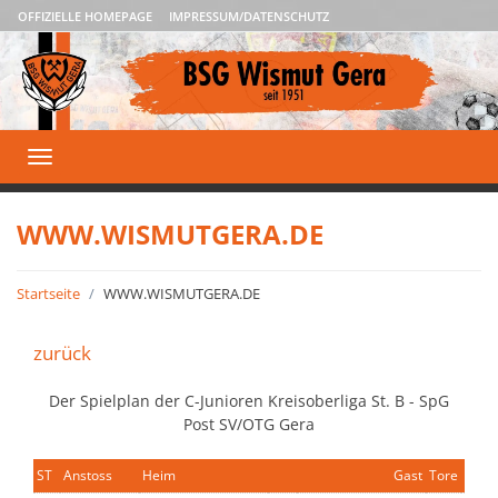
OFFIZIELLE HOMEPAGE
IMPRESSUM/DATENSCHUTZ
Toggle
navigation
WWW.WISMUTGERA.DE
Startseite
WWW.WISMUTGERA.DE
zurück
Der Spielplan der C-Junioren Kreisoberliga St. B - SpG
Post SV/OTG Gera
ST
Anstoss
Heim
Gast
Tore