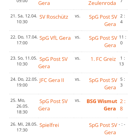
09:00
7
Gera
Zeulenroda
21.
Sa, 12.04.
SV Roschütz
vs.
SpG Post SV
2 :
10:30
4
Gera
22.
Do, 17.04.
SpG VfL Gera
vs.
SpG Post SV
11 :
17:00
0
Gera
23.
So, 11.05.
SpG Post SV
vs.
1. FC Greiz
1 :
10:30
13
Gera
24.
Do, 22.05.
JFC Gera II
vs.
SpG Post SV
5 :
19:00
3
Gera
25.
Mo,
SpG Post SV
vs.
BSG Wismut
2 :
26.05.
Gera
Gera
8
18:30
26.
Mi, 28.05.
Spielfrei
SpG Post SV
- : -
17:30
Gera