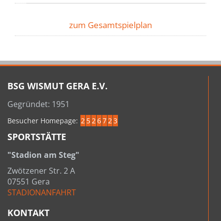
zum Gesamtspielplan
BSG WISMUT GERA E.V.
Gegründet: 1951
Besucher Homepage:
2
5
2
6
7
2
3
SPORTSTÄTTE
"Stadion am Steg"
Zwötzener Str. 2 A
07551 Gera
STADIONANFAHRT
KONTAKT