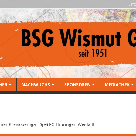
LETZ
NER
NACHWUCHS
SPONSOREN
MEDIATHEK
ner Kreisoberliga - SpG FC Thüringen Weida II