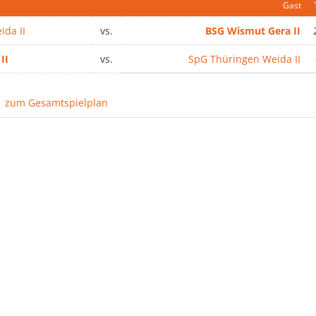
Gast
ida II
vs.
BSG Wismut Gera II
2
II
vs.
SpG Thüringen Weida II
zum Gesamtspielplan