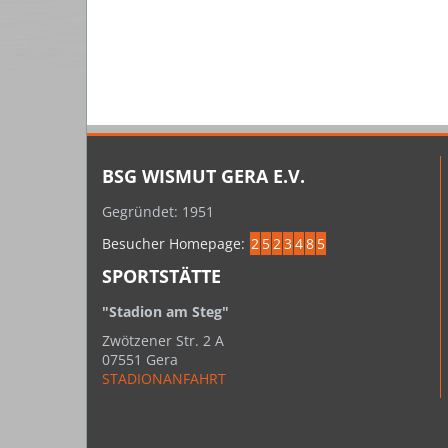
BSG WISMUT GERA E.V.
Gegründet: 1951
Besucher Homepage:
2
5
2
3
4
8
5
SPORTSTÄTTE
"Stadion am Steg"
Zwötzener Str. 2 A
07551 Gera
STADIONANFAHRT