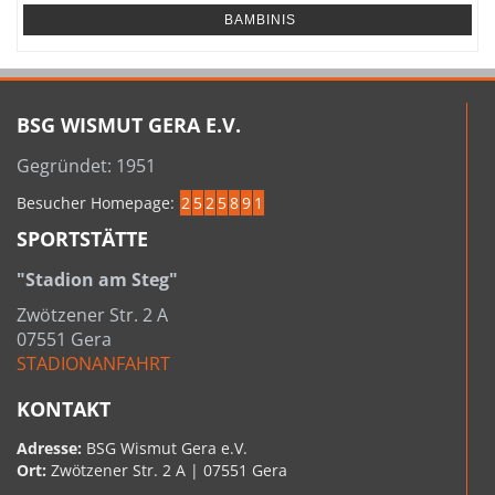
BAMBINIS
BSG WISMUT GERA E.V.
Gegründet: 1951
Besucher Homepage:
2
5
2
5
8
9
1
SPORTSTÄTTE
"Stadion am Steg"
Zwötzener Str. 2 A
07551 Gera
STADIONANFAHRT
KONTAKT
Adresse:
BSG Wismut Gera e.V.
Ort:
Zwötzener Str. 2 A | 07551 Gera