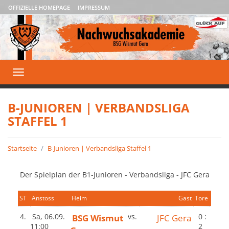
OFFIZIELLE HOMEPAGE
IMPRESSUM
Toggle
navigation
B-JUNIOREN | VERBANDSLIGA
STAFFEL 1
Startseite
B-Junioren | Verbandsliga Staffel 1
Der Spielplan der B1-Junioren - Verbandsliga - JFC Gera
ST
Anstoss
Heim
Gast
Tore
4.
Sa, 06.09.
BSG Wismut
vs.
JFC Gera
0 :
11:00
2