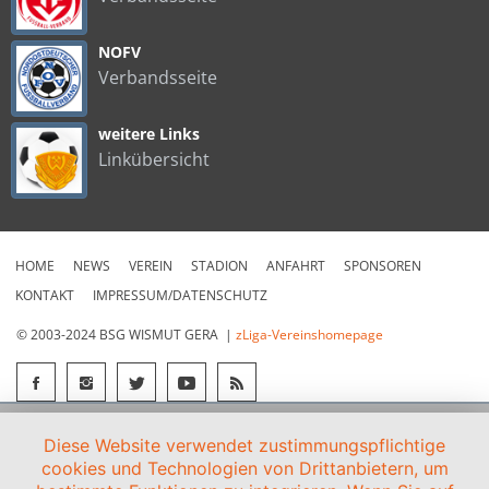
NOFV
Verbandsseite
weitere Links
Linkübersicht
HOME
NEWS
VEREIN
STADION
ANFAHRT
SPONSOREN
KONTAKT
IMPRESSUM/DATENSCHUTZ
© 2003-2024 BSG WISMUT GERA |
zLiga-Vereinshomepage
Diese Website verwendet zustimmungspflichtige
cookies und Technologien von Drittanbietern, um