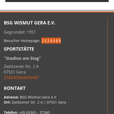
BSG WISMUT GERA E.V.
Gegründet: 1951
Besucher Homepage:
2
5
2
4
4
8
9
SPORTSTÄTTE
"Stadion am Steg"
Zwötzener Str. 2 A
07551 Gera
STADIONANFAHRT
KONTAKT
Adresse:
BSG Wismut Gera e.V.
Ort:
Zwötzener Str. 2 A | 07551 Gera
Telefon:
+49 (0)365 - 37340