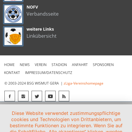
NOFV
Verbandsseite
weitere Links
Linkübersicht
HOME
NEWS
VEREIN
STADION
ANFAHRT
SPONSOREN
KONTAKT
IMPRESSUM/DATENSCHUTZ
© 2003-2024 BSG WISMUT GERA |
zLiga-Vereinshomepage
Diese Website verwendet zustimmungspflichtige
cookies und Technologien von Drittanbietern, um
bestimmte Funktionen zu integrieren. Wenn Sie auf
die Schaltfläche „Alle akzeptieren“ klicken, werden