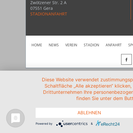
Zwötzener Str. 2 A
07551 Gera
STADIONANFAHRT
HOME
NEWS
VEREIN
STADION
ANFAHRT
SP
Diese Website verwendet zustimmungspfl
Schaltfläche „Alle akzeptieren“ klicken
Drittunternehmen Ihre personenbezogen
finden Sie unter dem Butt
ABLEHNEN
Powered by
&