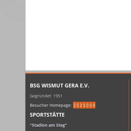
BSG WISMUT GERA E.V.
Gegründet: 1951
Besucher Homepage:
2
5
2
5
0
0
4
SPORTSTÄTTE
"Stadion am Steg"