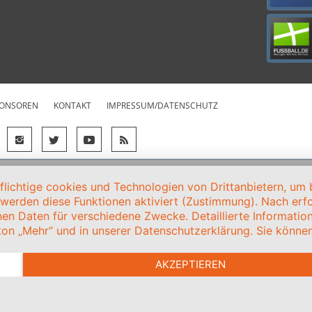
ONSOREN
KONTAKT
IMPRESSUM/DATENSCHUTZ
ichtige cookies und Technologien von Drittanbietern, um b
, werden diese Funktionen aktiviert (Zustimmung). Nach erfol
en Daten für verschiedene Zwecke. Detaillierte Informati
on „Mehr“ und in unserer Datenschutzerklärung. Sie können 
AKZEPTIEREN