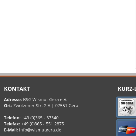
KONTAKT
KURZ-
Adresse:
BSG Wismut Gera e.V.
Ort:
Zwötzener Str. 2 A | 07551 Gera
Telefon:
+49 (0)365 - 37340
Telefax:
+49 (0)365 - 551 2875
E-Mail:
info@wismutgera.de