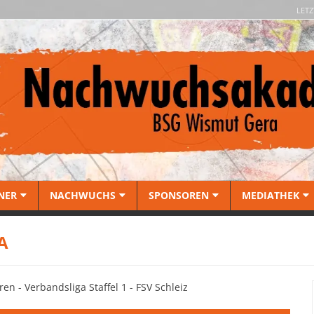
LETZ
NER
NACHWUCHS
SPONSOREN
MEDIATHEK
A
en - Verbandsliga Staffel 1 - FSV Schleiz