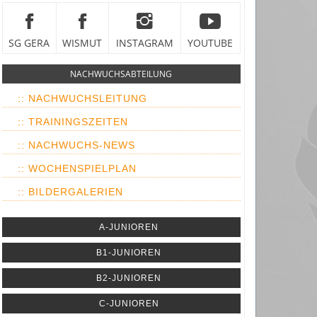
SG GERA
WISMUT
INSTAGRAM
YOUTUBE
NACHWUCHSABTEILUNG
:: NACHWUCHSLEITUNG
:: TRAININGSZEITEN
:: NACHWUCHS-NEWS
:: WOCHENSPIELPLAN
:: BILDERGALERIEN
A-JUNIOREN
B1-JUNIOREN
B2-JUNIOREN
C-JUNIOREN