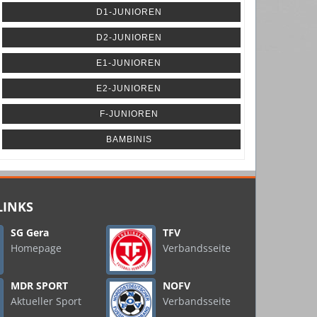
D1-JUNIOREN
D2-JUNIOREN
E1-JUNIOREN
E2-JUNIOREN
F-JUNIOREN
BAMBINIS
LINKS
SG Gera
TFV
Homepage
Verbandsseite
MDR SPORT
NOFV
Aktueller Sport
Verbandsseite