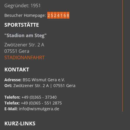
Gegründet: 1951
Besucher Homepage:
2
5
2
4
1
6
8
SPORTSTÄTTE
"Stadion am Steg"
Zwötzener Str. 2 A
07551 Gera
STADIONANFAHRT
KONTAKT
Adresse:
BSG Wismut Gera e.V.
Ort:
Zwötzener Str. 2 A | 07551 Gera
Telefon:
+49 (0)365 - 37340
Telefax:
+49 (0)365 - 551 2875
E-Mail:
info@wismutgera.de
KURZ-LINKS