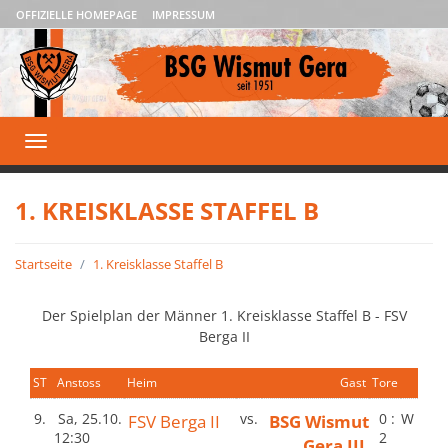
OFFIZIELLE HOMEPAGE
IMPRESSUM
Toggle
navigation
1. KREISKLASSE STAFFEL B
Startseite
1. Kreisklasse Staffel B
Der Spielplan der Männer 1. Kreisklasse Staffel B - FSV
Berga II
ST
Anstoss
Heim
Gast
Tore
9.
Sa, 25.10.
FSV Berga II
vs.
BSG Wismut
0 :
W
12:30
2
Gera III