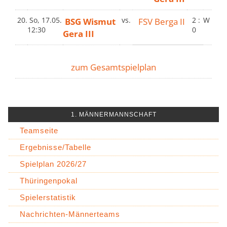
20.
So, 17.05.
BSG Wismut
vs.
FSV Berga II
2 :
W
12:30
0
Gera III
zum Gesamtspielplan
1. MÄNNERMANNSCHAFT
Teamseite
Ergebnisse/Tabelle
Spielplan 2026/27
Thüringenpokal
Spielerstatistik
Nachrichten-Männerteams