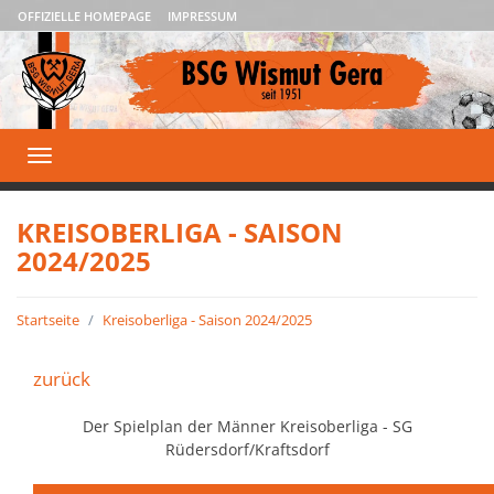
OFFIZIELLE HOMEPAGE
IMPRESSUM
Toggle
navigation
KREISOBERLIGA - SAISON
2024/2025
Startseite
Kreisoberliga - Saison 2024/2025
zurück
Der Spielplan der Männer Kreisoberliga - SG
Rüdersdorf/Kraftsdorf