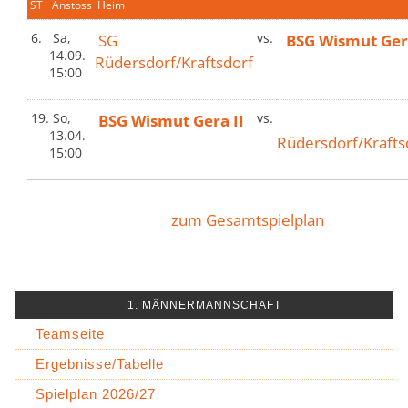
ST
Anstoss
Heim
6.
Sa,
SG
vs.
BSG Wismut Gera
14.09.
Rüdersdorf/Kraftsdorf
15:00
19.
So,
BSG Wismut Gera II
vs.
13.04.
Rüdersdorf/Krafts
15:00
zum Gesamtspielplan
1. MÄNNERMANNSCHAFT
Teamseite
Ergebnisse/Tabelle
Spielplan 2026/27