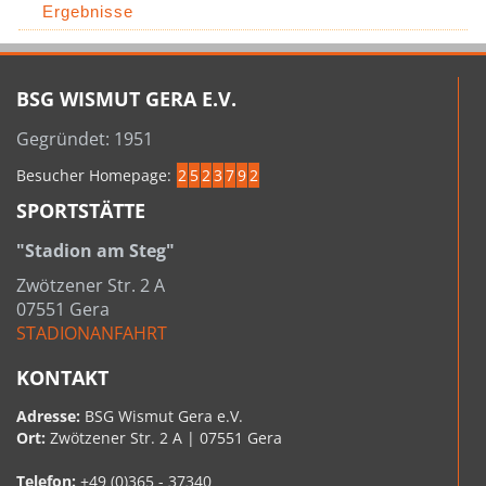
Ergebnisse
BSG WISMUT GERA E.V.
Gegründet: 1951
Besucher Homepage:
2
5
2
3
7
9
2
SPORTSTÄTTE
"Stadion am Steg"
Zwötzener Str. 2 A
07551 Gera
STADIONANFAHRT
KONTAKT
Adresse:
BSG Wismut Gera e.V.
Ort:
Zwötzener Str. 2 A | 07551 Gera
Telefon:
+49 (0)365 - 37340