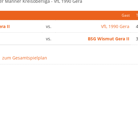
er Männer Kreisoberliga - VfL 1990 Gera
Gast
T
ra II
vs.
VfL 1990 Gera
4
vs.
BSG Wismut Gera II
3
zum Gesamtspielplan