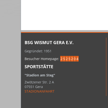
BSG WISMUT GERA E.V.
Gegründet: 1951
Besucher Homepage:
2
5
2
5
2
0
4
SPORTSTÄTTE
"Stadion am Steg"
Zwötzener Str. 2 A
07551 Gera
STADIONANFAHRT