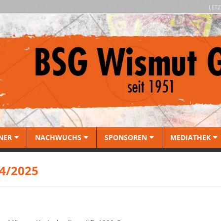
LETZ
NER
NACHWUCHS
SPONSOREN
MEDIATHEK
4/2025