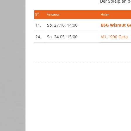
Der Spielplan d
ST
Anstoss
Heim
11.
So, 27.10. 14:00
BSG Wismut Ge
24.
Sa, 24.05. 15:00
VfL 1990 Gera