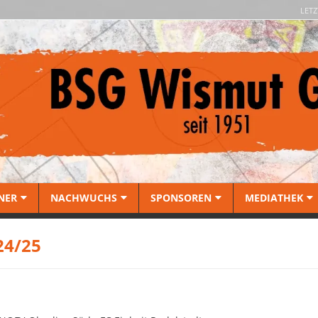
LETZ
NER
NACHWUCHS
SPONSOREN
MEDIATHEK
24/25