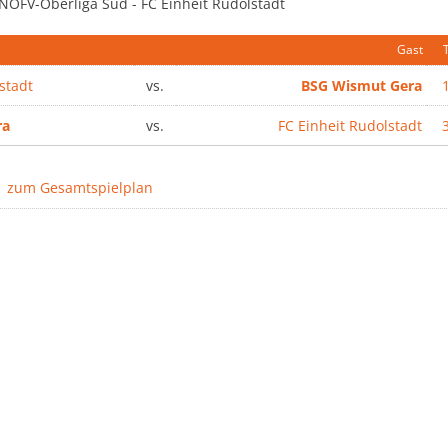
 NOFV-Oberliga Süd - FC Einheit Rudolstadt
Gast
stadt
vs.
BSG Wismut Gera
1
ra
vs.
FC Einheit Rudolstadt
3
zum Gesamtspielplan