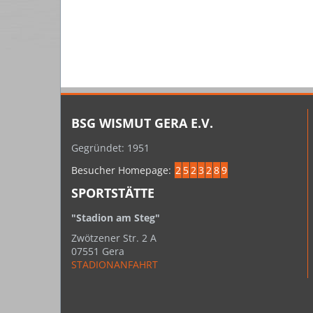
BSG WISMUT GERA E.V.
Gegründet: 1951
Besucher Homepage:
2
5
2
3
2
8
9
SPORTSTÄTTE
"Stadion am Steg"
Zwötzener Str. 2 A
07551 Gera
STADIONANFAHRT