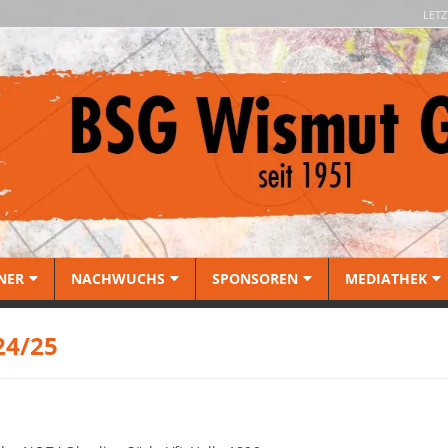
LETZ
NER
NACHWUCHS
SPONSOREN
MEDIATHEK
24/25