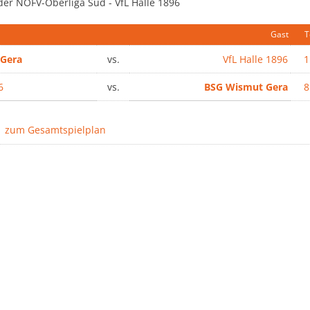
der NOFV-Oberliga Süd - VfL Halle 1896
Gast
T
Gera
vs.
VfL Halle 1896
1
6
vs.
BSG Wismut Gera
8
zum Gesamtspielplan