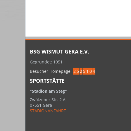
BSG WISMUT GERA E.V.
Gegründet: 1951
Besucher Homepage:
2
5
2
5
1
0
4
SPORTSTÄTTE
"Stadion am Steg"
Zwötzener Str. 2 A
07551 Gera
STADIONANFAHRT