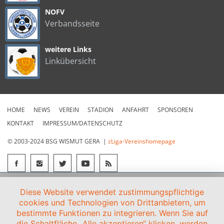
NOFV
Verbandsseite
weitere Links
Linkübersicht
HOME
NEWS
VEREIN
STADION
ANFAHRT
SPONSOREN
KONTAKT
IMPRESSUM/DATENSCHUTZ
© 2003-2024 BSG WISMUT GERA |
zLiga-Vereinshomepage
Diese Website verwendet zustimmungspflichtige
cookies und Technologien von Drittanbietern, um
bestimmte Funktionen zu integrieren. Wenn Sie auf
die Schaltfläche „Alle akzeptieren“ klicken, werden