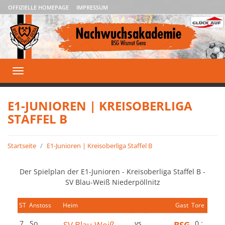
OFFIZIELLE HOMEPAGE
IMPRESSUM
Toggle
navigation
E1-JUNIOREN | KREISOBERLIGA
STAFFEL B
Startseite
E1-Junioren | Kreisoberliga Staffel B
Der Spielplan der E1-Junioren - Kreisoberliga Staffel B -
SV Blau-Weiß Niederpöllnitz
ST
Anstoss
Heim
Gast
Tore
7.
So,
SV Blau-Weiß
vs.
BSG
0 :