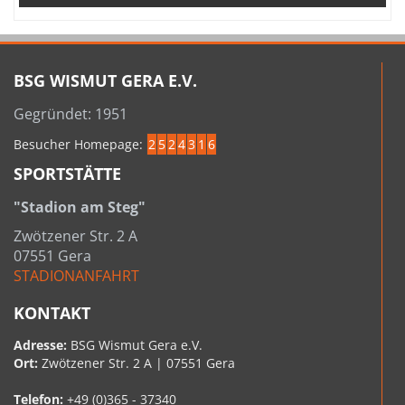
BSG WISMUT GERA E.V.
Gegründet: 1951
Besucher Homepage:
2
5
2
4
3
1
6
SPORTSTÄTTE
"Stadion am Steg"
Zwötzener Str. 2 A
07551 Gera
STADIONANFAHRT
KONTAKT
Adresse:
BSG Wismut Gera e.V.
Ort:
Zwötzener Str. 2 A | 07551 Gera
Telefon:
+49 (0)365 - 37340