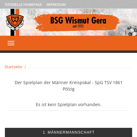
OFFIZIELLE HOMEPAGE
IMPRESSUM
Toggle
navigation
Startseite
Der Spielplan der Männer Kreispokal - SpG TSV 1861
Pölzig
Es ist kein Spielplan vorhanden.
1. MÄNNERMANNSCHAFT