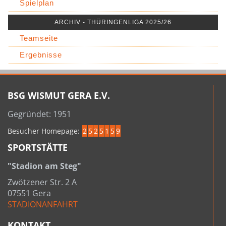
Spielplan
ARCHIV - THÜRINGENLIGA 2025/26
Teamseite
Ergebnisse
BSG WISMUT GERA E.V.
Gegründet: 1951
Besucher Homepage:
2
5
2
5
1
5
9
SPORTSTÄTTE
"Stadion am Steg"
Zwötzener Str. 2 A
07551 Gera
STADIONANFAHRT
KONTAKT