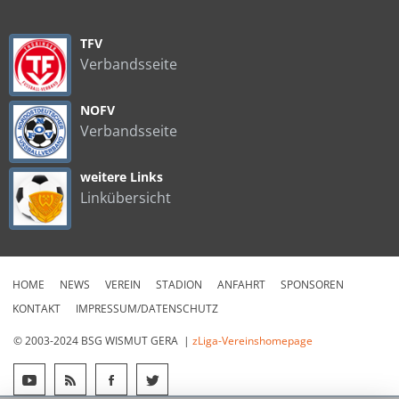
TFV
Verbandsseite
NOFV
Verbandsseite
weitere Links
Linkübersicht
HOME
NEWS
VEREIN
STADION
ANFAHRT
SPONSOREN
KONTAKT
IMPRESSUM/DATENSCHUTZ
© 2003-2024 BSG WISMUT GERA |
zLiga-Vereinshomepage