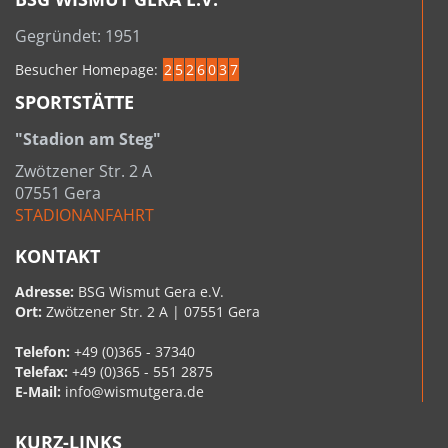
Gegründet: 1951
Besucher Homepage:
2
5
2
6
0
3
7
SPORTSTÄTTE
"Stadion am Steg"
Zwötzener Str. 2 A
07551 Gera
STADIONANFAHRT
KONTAKT
Adresse:
BSG Wismut Gera e.V.
Ort:
Zwötzener Str. 2 A | 07551 Gera
Telefon:
+49 (0)365 - 37340
Telefax:
+49 (0)365 - 551 2875
E-Mail:
info@wismutgera.de
KURZ-LINKS