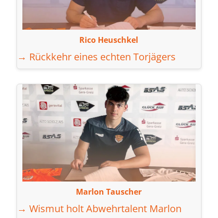
Rico Heuschkel
→ Rückkehr eines echten Torjägers
Marlon Tauscher
→ Wismut holt Abwehrtalent Marlon