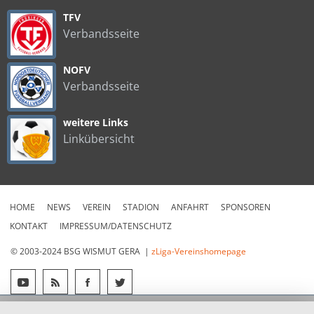
TFV
Verbandsseite
NOFV
Verbandsseite
weitere Links
Linkübersicht
HOME
NEWS
VEREIN
STADION
ANFAHRT
SPONSOREN
KONTAKT
IMPRESSUM/DATENSCHUTZ
© 2003-2024 BSG WISMUT GERA |
zLiga-Vereinshomepage