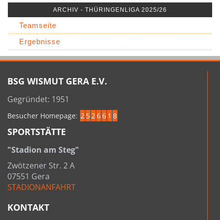
ARCHIV - THÜRINGENLIGA 2025/26
Teamseite
Ergebnisse
BSG WISMUT GERA E.V.
Gegründet: 1951
Besucher Homepage:
2
5
2
6
6
1
8
SPORTSTÄTTE
"Stadion am Steg"
Zwötzener Str. 2 A
07551 Gera
STADIONANFAHRT
KONTAKT