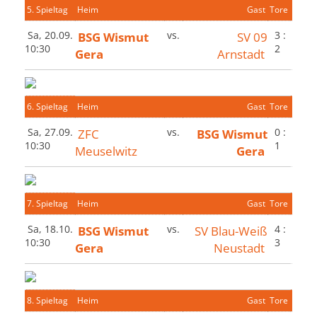
5. Spieltag
Heim
Gast
Tore
Sa, 20.09.
BSG Wismut
vs.
SV 09
3 :
10:30
2
Gera
Arnstadt
6. Spieltag
Heim
Gast
Tore
Sa, 27.09.
ZFC
vs.
BSG Wismut
0 :
10:30
1
Meuselwitz
Gera
7. Spieltag
Heim
Gast
Tore
Sa, 18.10.
BSG Wismut
vs.
SV Blau-Weiß
4 :
10:30
3
Gera
Neustadt
8. Spieltag
Heim
Gast
Tore