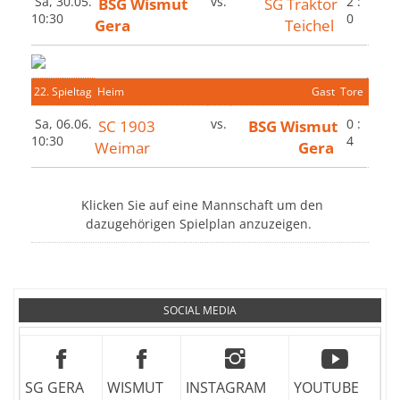
Sa, 30.05.
BSG Wismut
vs.
SG Traktor
2 :
10:30
0
Gera
Teichel
22. Spieltag
Heim
Gast
Tore
Sa, 06.06.
SC 1903
vs.
BSG Wismut
0 :
10:30
4
Weimar
Gera
Klicken Sie auf eine Mannschaft um den
dazugehörigen Spielplan anzuzeigen.
SOCIAL MEDIA
SG GERA
WISMUT
INSTAGRAM
YOUTUBE