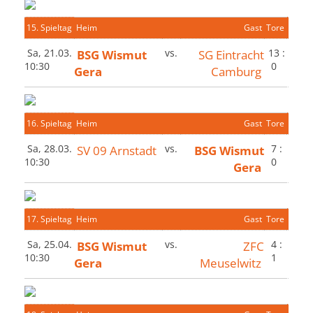
15. Spieltag
Heim
Gast
Tore
Sa, 21.03.
BSG Wismut
vs.
SG Eintracht
13 :
10:30
0
Gera
Camburg
16. Spieltag
Heim
Gast
Tore
Sa, 28.03.
SV 09 Arnstadt
vs.
BSG Wismut
7 :
10:30
0
Gera
17. Spieltag
Heim
Gast
Tore
Sa, 25.04.
BSG Wismut
vs.
ZFC
4 :
10:30
1
Gera
Meuselwitz