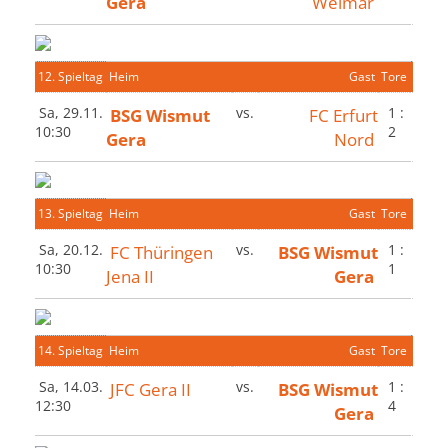
Gera
Weimar
12. Spieltag
Heim
Gast
Tore
Sa, 29.11.
BSG Wismut
vs.
FC Erfurt
1 :
10:30
2
Gera
Nord
13. Spieltag
Heim
Gast
Tore
Sa, 20.12.
FC Thüringen
vs.
BSG Wismut
1 :
10:30
1
Jena II
Gera
14. Spieltag
Heim
Gast
Tore
Sa, 14.03.
JFC Gera II
vs.
BSG Wismut
1 :
12:30
4
Gera