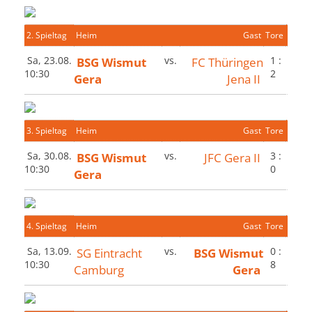
2. Spieltag
Heim
Gast
Tore
Sa, 23.08.
BSG Wismut
vs.
FC Thüringen
1 :
10:30
2
Gera
Jena II
3. Spieltag
Heim
Gast
Tore
Sa, 30.08.
BSG Wismut
vs.
JFC Gera II
3 :
10:30
0
Gera
4. Spieltag
Heim
Gast
Tore
Sa, 13.09.
SG Eintracht
vs.
BSG Wismut
0 :
10:30
8
Camburg
Gera