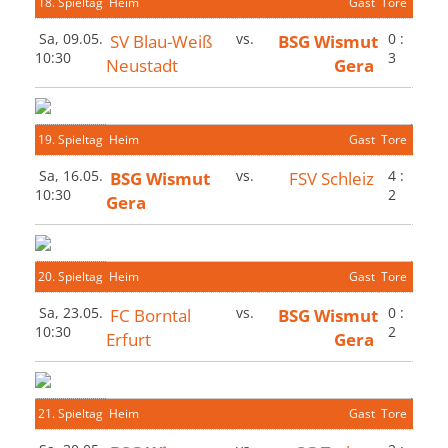
18. Spieltag
Heim
Gast
Tore
Sa, 09.05.
SV Blau-Weiß
vs.
BSG Wismut
0 :
10:30
3
Neustadt
Gera
19. Spieltag
Heim
Gast
Tore
Sa, 16.05.
BSG Wismut
vs.
FSV Schleiz
4 :
10:30
2
Gera
20. Spieltag
Heim
Gast
Tore
Sa, 23.05.
FC Borntal
vs.
BSG Wismut
0 :
10:30
2
Erfurt
Gera
21. Spieltag
Heim
Gast
Tore