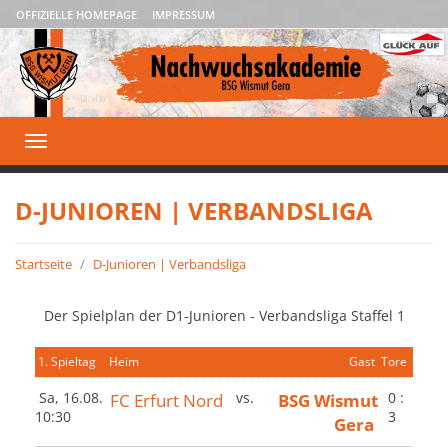
OFFIZIELLE HOMEPAGE
IMPRESSUM
Toggle
navigation
D-JUNIOREN | VERBANDSLIGA
Startseite
D-Junioren | Verbandsliga
Der Spielplan der D1-Junioren - Verbandsliga Staffel 1
1. Spieltag
Heim
Gast
Tore
Sa, 16.08.
FC Erfurt Nord
vs.
BSG Wismut
0 :
10:30
3
Gera