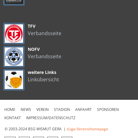
TFV
Verbandsseite
NOFV
Verbandsseite
weitere Links
Linkübersicht
HOME
NEWS
VEREIN
STADION
ANFAHRT
SPONSOREN
KONTAKT
IMPRESSUM/DATENSCHUTZ
© 2003-2024 BSG WISMUT GERA |
zLiga-Vereinshomepage