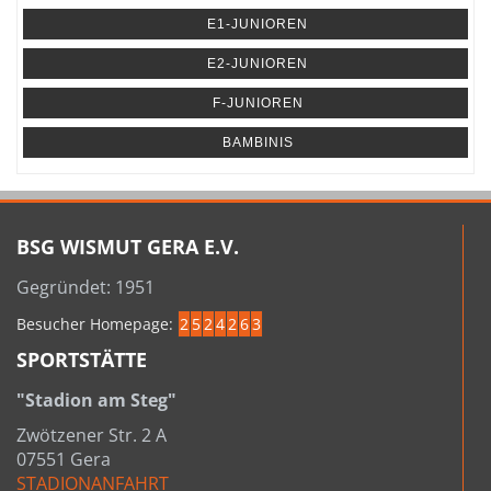
E1-JUNIOREN
E2-JUNIOREN
F-JUNIOREN
BAMBINIS
BSG WISMUT GERA E.V.
Gegründet: 1951
Besucher Homepage:
2
5
2
4
2
6
3
SPORTSTÄTTE
"Stadion am Steg"
Zwötzener Str. 2 A
07551 Gera
STADIONANFAHRT