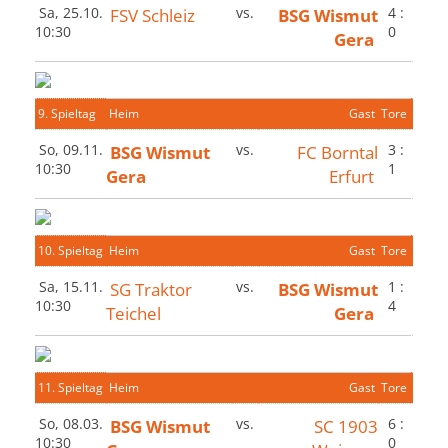
Sa, 25.10.
FSV Schleiz
vs.
BSG Wismut
4 :
10:30
0
Gera
9. Spieltag
Heim
Gast
Tore
So, 09.11.
BSG Wismut
vs.
FC Borntal
3 :
10:30
1
Gera
Erfurt
10. Spieltag
Heim
Gast
Tore
Sa, 15.11.
SG Traktor
vs.
BSG Wismut
1 :
10:30
4
Teichel
Gera
11. Spieltag
Heim
Gast
Tore
So, 08.03.
BSG Wismut
vs.
SC 1903
6 :
10:30
0