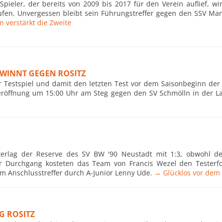
Spieler, der bereits von 2009 bis 2017 für den Verein auflief, wi
aufen. Unvergessen bleibt sein Führungstreffer gegen den SSV Mar
 verstärkt die Zweite
EWINNT GEGEN ROSITZ
hr Testspiel und damit den letzten Test vor dem Saisonbeginn de
eröffnung um 15:00 Uhr am Steg gegen den SV Schmölln in der La
terlag der Reserve des SV BW '90 Neustadt mit 1:3, obwohl der
ter Durchgang kosteten das Team von Francis Wezel den Testerfol
um Anschlusstreffer durch A-Junior Lenny Ude.
→ Glücklos vor dem 
G ROSITZ