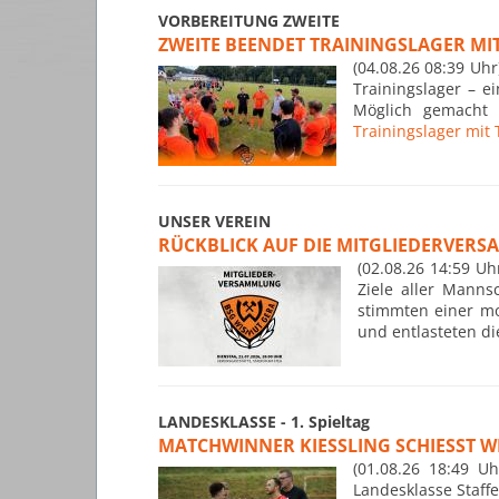
VORBEREITUNG ZWEITE
ZWEITE BEENDET TRAININGSLAGER MI
(04.08.26 08:39 Uh
Trainingslager – 
Möglich gemacht 
Trainingslager mi
UNSER VEREIN
RÜCKBLICK AUF DIE MITGLIEDERVER
(02.08.26 14:59 U
Ziele aller Manns
stimmten einer mo
und entlasteten d
LANDESKLASSE - 1. Spieltag
MATCHWINNER KIESSLING SCHIESST WI
(01.08.26 18:49 U
Landesklasse Staffe