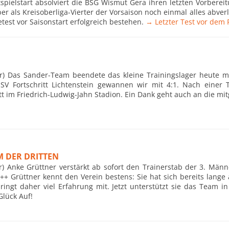
spielstart absolviert die BSG Wismut Gera ihren letzten Vorbereit
ber als Kreisoberliga-Vierter der Vorsaison noch einmal alles abv
test vor Saisonstart erfolgreich bestehen.
→ Letzter Test vor dem 
hr) Das Sander-Team beendete das kleine Trainingslager heute mi
SSV Fortschritt Lichtenstein gewannen wir mit 4:1. Nach einer 
itt im Friedrich-Ludwig-Jahn Stadion. Ein Dank geht auch an die mit
 DER DRITTEN
r) Anke Grüttner verstärkt ab sofort den Trainerstab der 3. Män
+++ Grüttner kennt den Verein bestens: Sie hat sich bereits lang
ingt daher viel Erfahrung mit. Jetzt unterstützt sie das Team in
lück Auf!