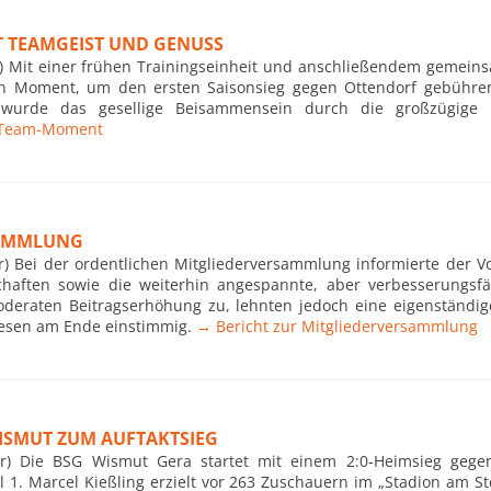
T TEAMGEIST UND GENUSS
r) Mit einer frühen Trainingseinheit und anschließendem gemei
ein Moment, um den ersten Saisonsieg gegen Ottendorf gebühre
wurde das gesellige Beisammensein durch die großzügige 
t Team-Moment
SAMMLUNG
hr) Bei der ordentlichen Mitgliederversammlung informierte der 
chaften sowie die weiterhin angespannte, aber verbesserungsfä
deraten Beitragserhöhung zu, lehnten jedoch eine eigenständi
iesen am Ende einstimmig.
→ Bericht zur Mitgliederversammlung
SMUT ZUM AUFTAKTSIEG
hr) Die BSG Wismut Gera startet mit einem 2:0-Heimsieg geg
l 1. Marcel Kießling erzielt vor 263 Zuschauern im „Stadion am Ste