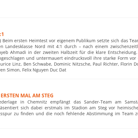
:1
r) Beim ersten Heimtest vor eigenem Publikum setzte sich das T
en Landesklasse Nord mit 4:1 durch – nach einem zwischenzeit
yeb Ahmadi in der zweiten Halbzeit für die klare Entscheidung
ungeschlagen und untermauert eindrucksvoll ihre starke Form vor 
urice Linz, Ben Schwabe, Dominic Nitzsche, Paul Richter, Florin 
en Simon, Felix Nguyen Duc Dat
 ERSTEN MAL AM STEG
Niederlage in Chemnitz empfängt das Sander-Team am Sams
sentiert sich dabei erstmals im Stadion am Steg vor heimisch
lgsspur zu finden und die noch fehlende Abstimmung im Team 