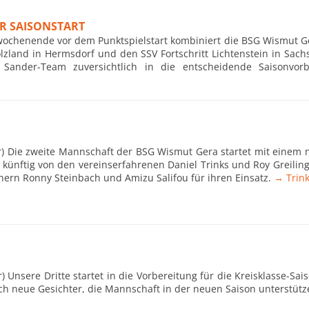
OR SAISONSTART
swochenende vor dem Punktspielstart kombiniert die BSG Wismut Ge
lzland in Hermsdorf und den SSV Fortschritt Lichtenstein in Sachs
 Sander-Team zuversichtlich in die entscheidende Saisonvor
hr) Die zweite Mannschaft der BSG Wismut Gera startet mit einem
 künftig von den vereinserfahrenen Daniel Trinks und Roy Greiling
nern Ronny Steinbach und Amizu Salifou für ihren Einsatz.
→ Trink
r) Unsere Dritte startet in die Vorbereitung für die Kreisklasse-S
 neue Gesichter, die Mannschaft in der neuen Saison unterstütze