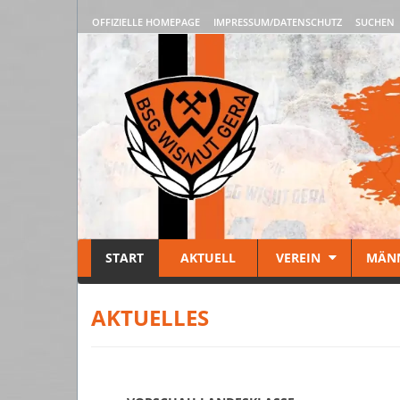
OFFIZIELLE HOMEPAGE
IMPRESSUM/DATENSCHUTZ
SUCHEN
START
AKTUELL
VEREIN
MÄN
AKTUELLES