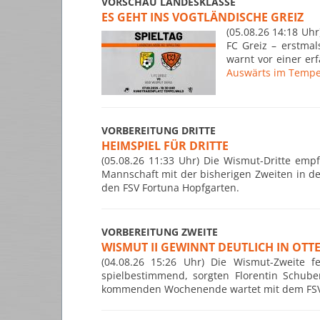
VORSCHAU LANDESKLASSE
ES GEHT INS VOGTLÄNDISCHE GREIZ
(05.08.26 14:18 Uh
FC Greiz – erstmal
warnt vor einer er
Auswärts im Tempe
VORBEREITUNG DRITTE
HEIMSPIEL FÜR DRITTE
(05.08.26 11:33 Uhr) Die Wismut-Dritte empf
Mannschaft mit der bisherigen Zweiten in der
den FSV Fortuna Hopfgarten.
VORBEREITUNG ZWEITE
WISMUT II GEWINNT DEUTLICH IN OT
(04.08.26 15:26 Uhr) Die Wismut-Zweite fe
spielbestimmend, sorgten Florentin Schube
kommenden Wochenende wartet mit dem FSV B