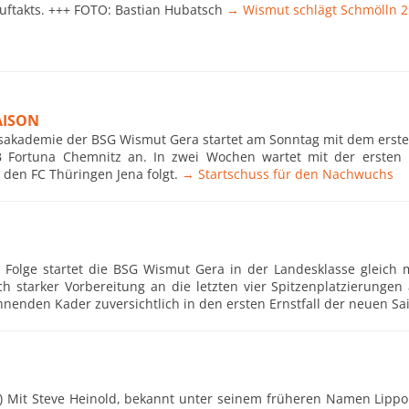
ftakts. +++ FOTO: Bastian Hubatsch
→ Wismut schlägt Schmölln 2
AISON
sakademie der BSG Wismut Gera startet am Sonntag mit dem ersten 
 Fortuna Chemnitz an. In zwei Wochen wartet mit der ersten 
n den FC Thüringen Jena folgt.
→ Startschuss für den Nachwuchs
n Folge startet die BSG Wismut Gera in der Landesklasse gleich 
h starker Vorbereitung an die letzten vier Spitzenplatzierungen
nenden Kader zuversichtlich in den ersten Ernstfall der neuen Sa
r) Mit Steve Heinold, bekannt unter seinem früheren Namen Lippo