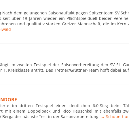
r) Nach dem gelungenen Saisonauftakt gegen Spitzenteam SV Sch
s seit über 19 Jahren wieder ein Pflichtspielduell beider Verein
fahrenen und qualitativ starken Greizer Mannschaft, die im Kern
lwald
ängt im zweiten Testspiel der Saisonvorbereitung den SV St. Ga
 1. Kreisklasse antritt. Das Tretner/Grüttner-Team hofft dabei auf
TENDORF
ierte im dritten Testspiel einen deutlichen 6:0-Sieg beim Täl
rt mit einem Doppelpack und Rico Heuschkel mit ebenfalls zwe
erga der nächste Test in der Saisonvorbereitung.
→ Schubert un